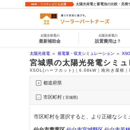
太陽光発電と蓄電池の比較・見積
NHK・フジテレビにも出演
太陽光発電の
太陽光発電の
最新補助金
設置費用は？
太陽光発電
»
発電量・収支シミュレーション
»
XS
宮城県の太陽光発電シミュ
XSOL(ハーフカット)｜6.08kW｜南向き屋根
都道府県
市区町村
( 宮城県)
市区町村を選択すると、より正確なシミ
仙台市青葉区
仙台市宮城野区
仙台市若