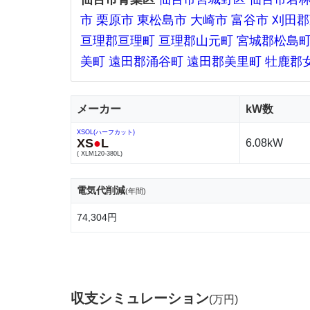
市
栗原市
東松島市
大崎市
富谷市
刈田郡
亘理郡亘理町
亘理郡山元町
宮城郡松島
美町
遠田郡涌谷町
遠田郡美里町
牡鹿郡
メーカー
kW数
XSOL(ハーフカット)
XS
●
L
6.08kW
( XLM120-380L)
電気代削減
(年間)
74,304円
収支シミュレーション
(万円)