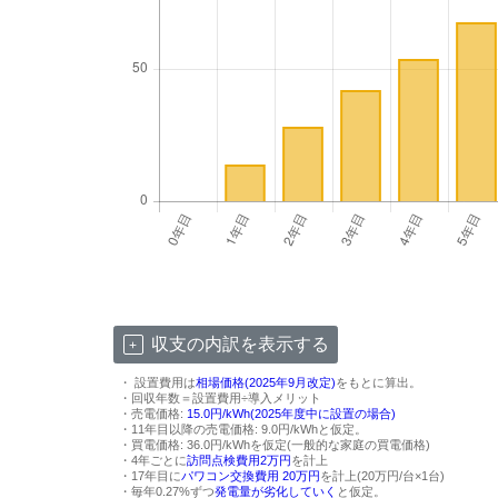
収支の内訳を表示する
・ 設置費用は
相場価格(2025年9月改定)
をもとに算出。
・回収年数＝設置費用÷導入メリット
・売電価格:
15.0円/kWh(2025年度中に設置の場合)
・11年目以降の売電価格: 9.0円/kWhと仮定。
・買電価格: 36.0円/kWhを仮定(一般的な家庭の買電価格)
・4年ごとに
訪問点検費用2万円
を計上
・17年目に
パワコン交換費用 20万円
を計上(20万円/台×1台)
・毎年0.27%ずつ
発電量が劣化していく
と仮定。