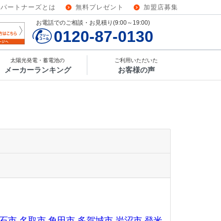
ーパートナーズとは
無料プレゼント
加盟店募集
お電話でのご相談・お見積り(9:00～19:00)
0120-87-0130
太陽光発電・蓄電池の
ご利用いただいた
メーカーランキング
お客様の声
石市
名取市
角田市
多賀城市
岩沼市
登米