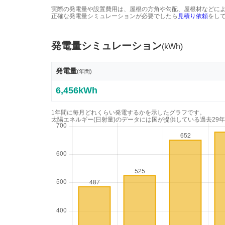
実際の発電量や設置費用は、屋根の方角や勾配、屋根材などに
正確な発電量シミュレーションが必要でしたら
見積り依頼
をし
発電量シミュレーション
(kWh)
発電量
(年間)
6,456kWh
1年間に毎月どれくらい発電するかを示したグラフです。
太陽エネルギー(日射量)のデータには国が提供している過去29