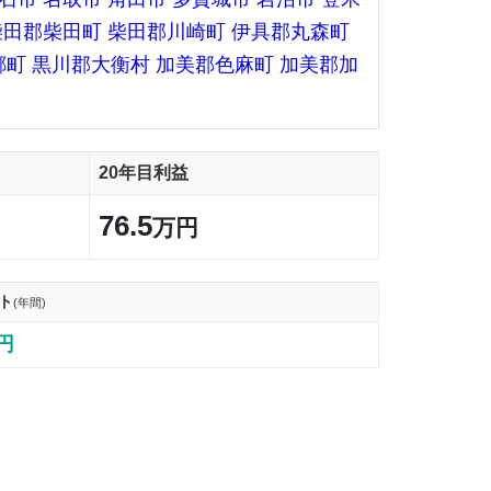
柴田郡柴田町
柴田郡川崎町
伊具郡丸森町
郷町
黒川郡大衡村
加美郡色麻町
加美郡加
20年目利益
76.5
万円
ト
(年間)
7円