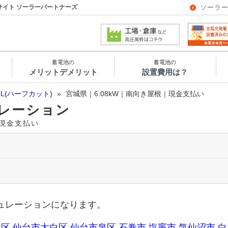
サイト ソーラーパートナーズ
ソーラ
蓄電池の
蓄電池の
メリットデメリット
設置費用は？
OL(ハーフカット)
»
宮城県｜6.08kW｜南向き屋根｜現金支払い
レーション
｜現金支払い
ュレーションになります。
林区
仙台市太白区
仙台市泉区
石巻市
塩竈市
気仙沼市
白