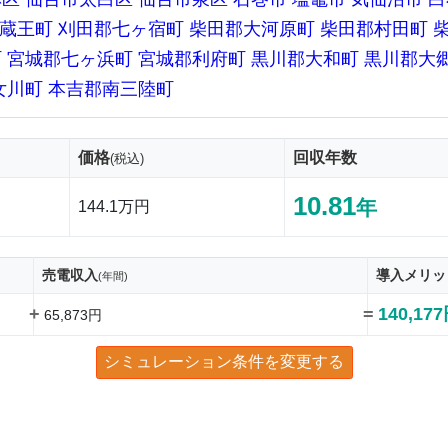
蔵王町
刈田郡七ヶ宿町
柴田郡大河原町
柴田郡村田町
町
宮城郡七ヶ浜町
宮城郡利府町
黒川郡大和町
黒川郡大
女川町
本吉郡南三陸町
価格
回収年数
(税込)
10.81
年
144.1万円
売電収入
導入メリッ
(年間)
+
=
140,17
65,873円
シミュレーション条件を変更する