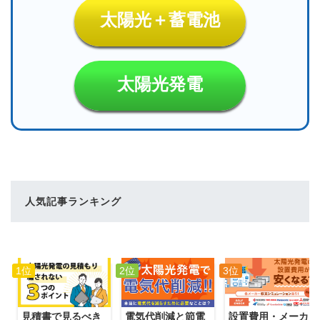
太陽光＋蓄電池
太陽光発電
人気記事ランキング
1位
2位
3位
電気代削減と節電
見積書で見るべき
設置費用・メーカ