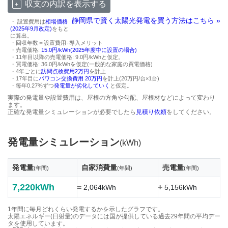
収支の内訳を表示する
静岡県で賢く太陽光発電を買う方法はこちら »
・ 設置費用は
相場価格
(2025年9月改定)
をもと
に算出。
・回収年数＝設置費用÷導入メリット
・売電価格:
15.0円/kWh(2025年度中に設置の場合)
・11年目以降の売電価格: 9.0円/kWhと仮定。
・買電価格: 36.0円/kWhを仮定(一般的な家庭の買電価格)
・4年ごとに
訪問点検費用2万円
を計上
・17年目に
パワコン交換費用 20万円
を計上(20万円/台×1台)
・毎年0.27%ずつ
発電量が劣化していく
と仮定。
実際の発電量や設置費用は、屋根の方角や勾配、屋根材などによって変わり
ます。
正確な発電量シミュレーションが必要でしたら
見積り依頼
をしてください。
発電量シミュレーション
(kWh)
発電量
自家消費量
売電量
(年間)
(年間)
(年間)
7,220kWh
=
+
2,064kWh
5,156kWh
1年間に毎月どれくらい発電するかを示したグラフです。
太陽エネルギー(日射量)のデータには国が提供している過去29年間の平均デー
タを使用しています。