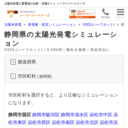
太陽光発電と蓄電池の比較・見積サイト ソーラーパートナーズ
無料相談
メニュー
太陽光発電
»
発電量・収支シミュレーション
»
XSOL(ハーフカット)
»
静岡
静岡県の太陽光発電シミュレーシ
ョン
XSOL(ハーフカット)｜6.08kW｜南向き屋根｜現金支払い
都道府県
市区町村
( 静岡県)
市区町村を選択すると、より正確なシミュレーション
になります。
静岡市葵区
静岡市駿河区
静岡市清水区
浜松市中区
浜
松市東区
浜松市西区
浜松市南区
浜松市北区
浜松市浜