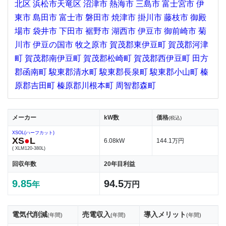
北区
浜松市天竜区
沼津市
熱海市
三島市
富士宮市
伊
東市
島田市
富士市
磐田市
焼津市
掛川市
藤枝市
御殿
場市
袋井市
下田市
裾野市
湖西市
伊豆市
御前崎市
菊
川市
伊豆の国市
牧之原市
賀茂郡東伊豆町
賀茂郡河津
町
賀茂郡南伊豆町
賀茂郡松崎町
賀茂郡西伊豆町
田方
郡函南町
駿東郡清水町
駿東郡長泉町
駿東郡小山町
榛
原郡吉田町
榛原郡川根本町
周智郡森町
メーカー
kW数
価格
(税込)
XSOL(ハーフカット)
XS
●
L
6.08kW
144.1万円
( XLM120-380L)
回収年数
20年目利益
9.85
94.5
年
万円
電気代削減
売電収入
導入メリット
(年間)
(年間)
(年間)