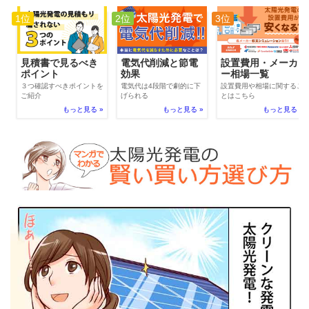
1位
2位
3位
電気代削減と節電
見積書で見るべき
設置費用・メーカ
効果
ポイント
ー相場一覧
電気代は4段階で劇的に下
３つ確認すべきポイントを
設置費用や相場に関するこ
げられる
ご紹介
とはこちら
もっと見る »
もっと見る »
もっと見る »