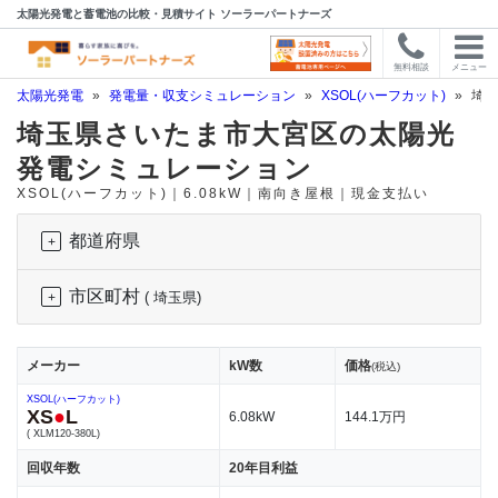
太陽光発電と蓄電池の比較・見積サイト ソーラーパートナーズ
無料相談
メニュー
太陽光発電
»
発電量・収支シミュレーション
»
XSOL(ハーフカット)
»
埼玉
埼玉県さいたま市大宮区の太陽光
発電シミュレーション
XSOL(ハーフカット)｜6.08kW｜南向き屋根｜現金支払い
都道府県
市区町村
( 埼玉県)
メーカー
kW数
価格
(税込)
XSOL(ハーフカット)
XS
●
L
6.08kW
144.1万円
( XLM120-380L)
回収年数
20年目利益