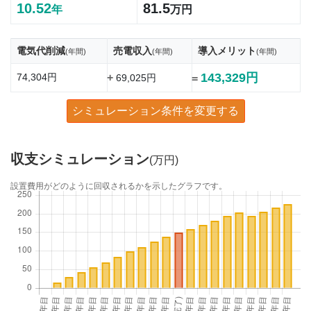
10.52
81.5
年
万円
電気代削減
売電収入
導入メリット
(年間)
(年間)
(年間)
143,329円
74,304円
+
69,025円
=
シミュレーション条件を変更する
収支シミュレーション
(万円)
設置費用がどのように回収されるかを示したグラフです。