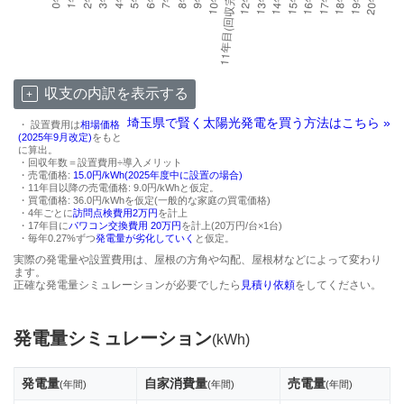
収支の内訳を表示する
埼玉県で賢く太陽光発電を買う方法はこちら »
・ 設置費用は
相場価格
(2025年9月改定)
をもと
に算出。
・回収年数＝設置費用÷導入メリット
・売電価格:
15.0円/kWh(2025年度中に設置の場合)
・11年目以降の売電価格: 9.0円/kWhと仮定。
・買電価格: 36.0円/kWhを仮定(一般的な家庭の買電価格)
・4年ごとに
訪問点検費用2万円
を計上
・17年目に
パワコン交換費用 20万円
を計上(20万円/台×1台)
・毎年0.27%ずつ
発電量が劣化していく
と仮定。
実際の発電量や設置費用は、屋根の方角や勾配、屋根材などによって変わり
ます。
正確な発電量シミュレーションが必要でしたら
見積り依頼
をしてください。
発電量シミュレーション
(kWh)
発電量
自家消費量
売電量
(年間)
(年間)
(年間)