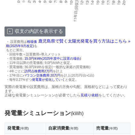
収支の内訳を表示する
鹿児島県で賢く太陽光発電を買う方法はこちら »
・ 設置費用は
相場価
格(2025年9月改定)
を
もとに算出。
・回収年数＝設置費用÷導入メリット
・売電価格:
15.0円/kWh(2025年度中に設置の場合)
・11年目以降の売電価格: 9.0円/kWhと仮定。
・買電価格: 36.0円/kWhを仮定(一般的な家庭の買電価格)
・4年ごとに
訪問点検費用2万円
を計上
・17年目に
パワコン交換費用 20万円
を計上(20万円/台×1台)
・毎年0.27%ずつ
発電量が劣化していく
と仮定。
実際の発電量や設置費用は、屋根の方角や勾配、屋根材などによって変わり
ます。
正確な発電量シミュレーションが必要でしたら
見積り依頼
をしてください。
発電量シミュレーション
(kWh)
発電量
自家消費量
売電量
(年間)
(年間)
(年間)