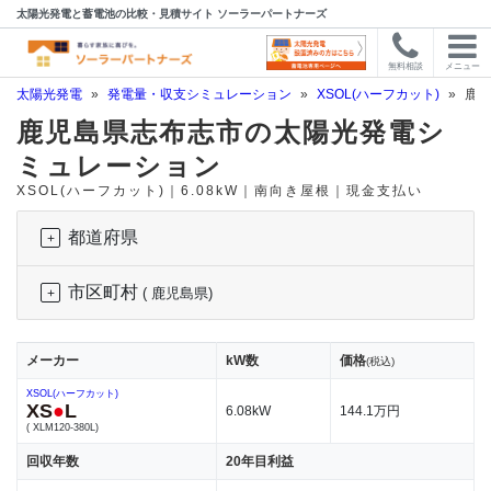
太陽光発電と蓄電池の比較・見積サイト ソーラーパートナーズ
無料相談
メニュー
太陽光発電
»
発電量・収支シミュレーション
»
XSOL(ハーフカット)
»
鹿児
鹿児島県志布志市の太陽光発電シ
ミュレーション
XSOL(ハーフカット)｜6.08kW｜南向き屋根｜現金支払い
都道府県
市区町村
( 鹿児島県)
メーカー
kW数
価格
(税込)
XSOL(ハーフカット)
XS
●
L
6.08kW
144.1万円
( XLM120-380L)
回収年数
20年目利益