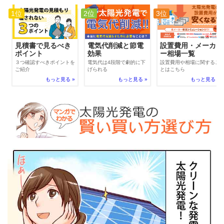
1位
2位
3位
電気代削減と節電
見積書で見るべき
設置費用・メーカ
効果
ポイント
ー相場一覧
電気代は4段階で劇的に下
３つ確認すべきポイントを
設置費用や相場に関するこ
げられる
ご紹介
とはこちら
もっと見る »
もっと見る »
もっと見る »