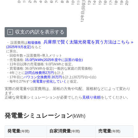
収支の内訳を表示する
兵庫県で賢く太陽光発電を買う方法はこちら »
・ 設置費用は
相場価格
(2025年9月改定)
をもと
に算出。
・回収年数＝設置費用÷導入メリット
・売電価格:
15.0円/kWh(2025年度中に設置の場合)
・11年目以降の売電価格: 9.0円/kWhと仮定。
・買電価格: 36.0円/kWhを仮定(一般的な家庭の買電価格)
・4年ごとに
訪問点検費用2万円
を計上
・17年目に
パワコン交換費用 20万円
を計上(20万円/台×1台)
・毎年0.27%ずつ
発電量が劣化していく
と仮定。
実際の発電量や設置費用は、屋根の方角や勾配、屋根材などによって変わり
ます。
正確な発電量シミュレーションが必要でしたら
見積り依頼
をしてください。
発電量シミュレーション
(kWh)
発電量
自家消費量
売電量
(年間)
(年間)
(年間)