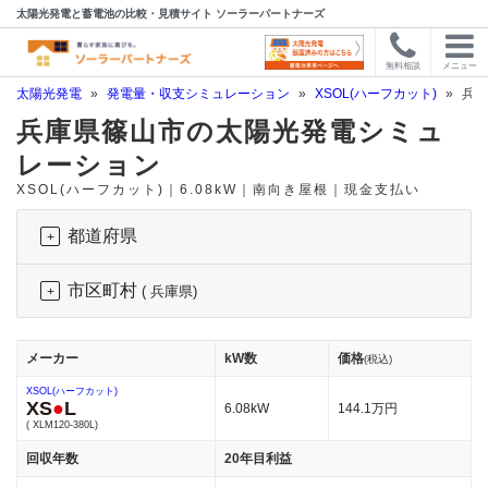
太陽光発電と蓄電池の比較・見積サイト ソーラーパートナーズ
無料相談
メニュー
太陽光発電
»
発電量・収支シミュレーション
»
XSOL(ハーフカット)
»
兵庫
兵庫県篠山市の太陽光発電シミュ
レーション
XSOL(ハーフカット)｜6.08kW｜南向き屋根｜現金支払い
都道府県
市区町村
( 兵庫県)
メーカー
kW数
価格
(税込)
XSOL(ハーフカット)
XS
●
L
6.08kW
144.1万円
( XLM120-380L)
回収年数
20年目利益