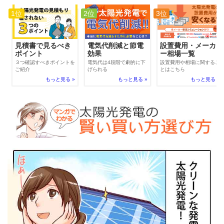
1位
2位
3位
電気代削減と節電
見積書で見るべき
設置費用・メーカ
効果
ポイント
ー相場一覧
電気代は4段階で劇的に下
３つ確認すべきポイントを
設置費用や相場に関するこ
げられる
ご紹介
とはこちら
もっと見る »
もっと見る »
もっと見る »