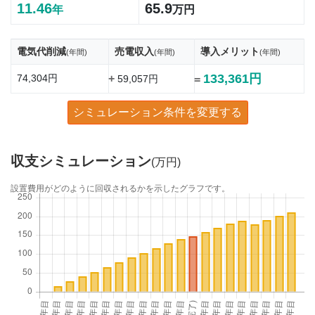
11.46
65.9
年
万円
電気代削減
売電収入
導入メリット
(年間)
(年間)
(年間)
133,361円
74,304円
+
59,057円
=
シミュレーション条件を変更する
収支シミュレーション
(万円)
設置費用がどのように回収されるかを示したグラフです。