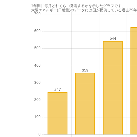
1年間に毎月どれくらい発電するかを示したグラフです。
太陽エネルギー(日射量)のデータには国が提供している過去29