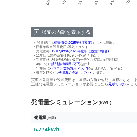
収支の内訳を表示する
・ 設置費用は
相場価格(2025年9月改定)
をもとに算出。
・回収年数＝設置費用÷導入メリット
・売電価格:
15.0円/kWh(2025年度中に設置の場合)
・11年目以降の売電価格: 9.0円/kWhと仮定。
・買電価格: 36.0円/kWhを仮定(一般的な家庭の買電価格)
・4年ごとに
訪問点検費用2万円
を計上
・17年目に
パワコン交換費用 20万円
を計上(20万円/台×1台)
・毎年0.27%ずつ
発電量が劣化していく
と仮定。
実際の発電量や設置費用は、屋根の方角や勾配、屋根材などに
正確な発電量シミュレーションが必要でしたら
見積り依頼
をし
発電量シミュレーション
(kWh)
発電量
(年間)
5,774kWh