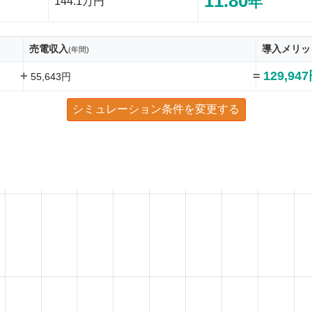
11.80
年
144.1万円
売電収入
導入メリッ
(年間)
+
=
129,94
55,643円
シミュレーション条件を変更する