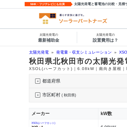
太陽光発電と蓄電池の比較・見積
NHK・フジテレビにも出演
太陽光発電の
太陽光発電の
最新補助金
設置費用は？
太陽光発電
»
発電量・収支シミュレーション
»
XS
秋田県北秋田市の太陽光発
XSOL(ハーフカット)｜6.08kW｜南向き屋根
都道府県
市区町村
( 秋田県)
メーカー
kW数
XSOL(ハーフカット)