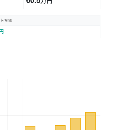
60.5
万円
ト
(年間)
7円