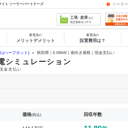
サイト ソーラーパートナーズ
ソーラ
蓄電池の
蓄電池の
メリットデメリット
設置費用は？
OL(ハーフカット)
»
秋田県｜6.08kW｜南向き屋根｜現金支払い
電シミュレーション
｜現金支払い
価格
回収年数
(税込)