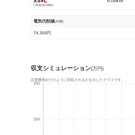
XS
●
L
6.08kW
( XLM120-380L)
電気代削減
(年間)
74,304円
収支シミュレーション
(万円)
設置費用がどのように回収されるかを示したグラフです。