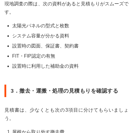
4.1
現地調査の際は、次の資料があると見積もりがスムーズで
法律
す。
がつ
くら
太陽光パネルの型式と枚数
れた
背景
システム容量が分かる資料
4.2
設置時の図面、保証書、契約書
新し
い法
FIT・FIP認定の有無
律の
主な
設置時に利用した補助金の資料
内容
4.3
住宅
3．撤去・運搬・処理の見積もりを確認する
用パ
ネル
もす
ぐに
見積書は、少なくとも次の3項目に分けてもらいましょ
リサ
う。
イク
ルが
屋根から取り外す撤去費
義務