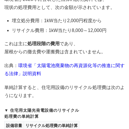
不法
投棄
現状の処理費用として、次の金額が示されています。
を懸
念
埋立処分費用：1kW当たり2,000円程度から
12
リサイクル費用：1kW当たり8,000～12,000円
廃棄
費用
これは主に
処理段階の費用
であり、
の積
み立
屋根からの撤去費や運搬費は含まれていません。
て義
務化
出典：
環境省「太陽電池廃棄物の再資源化等の推進に関す
につ
いて
る法律」説明資料
13
単純計算すると、住宅用設備のリサイクル処理費は次のよ
太陽
光パ
うになります。
ネル
のリ
サイ
住宅用太陽光発電設備のリサイクル
クル
処理費の単純計算
が可
能な
設備容量
リサイクル処理費の単純計算