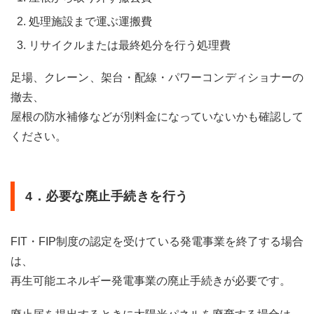
化さ
処理施設まで運ぶ運搬費
れ
る？
リサイクルまたは最終処分を行う処理費
5
太陽
足場、クレーン、架台・配線・パワーコンディショナーの
光パ
撤去、
ネル
を撤
屋根の防水補修などが別料金になっていないかも確認して
去す
ください。
るの
はど
うい
う
4．必要な廃止手続きを行う
時？
5.1
1.
FIT・FIP制度の認定を受けている発電事業を終了する場合
「住
は、
宅解
再生可能エネルギー発電事業の廃止手続きが必要です。
体」
等に
伴