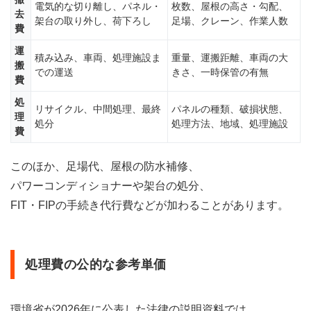
太陽
電気的な切り離し、パネル・
枚数、屋根の高さ・勾配、
去
光パ
架台の取り外し、荷下ろし
足場、クレーン、作業人数
費
ネル
の撤
運
去費
積み込み、車両、処理施設ま
重量、運搬距離、車両の大
搬
用
での運送
きさ、一時保管の有無
費
は？
処
10
リサイクル、中間処理、最終
パネルの種類、破損状態、
理
太陽
処分
処理方法、地域、処理施設
費
光パ
ネル
の廃
このほか、足場代、屋根の防水補修、
棄費
用の
パワーコンディショナーや架台の処分、
補助
FIT・FIPの手続き代行費などが加わることがあります。
金
11
国は
産業
処理費の公的な参考単価
用の
放
置・
環境省が2026年に公表した法律の説明資料では、