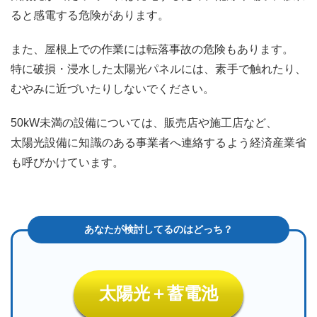
2.4
ると感電する危険があります。
4．
必要
な廃
また、屋根上での作業には転落事故の危険もあります。
止手
特に破損・浸水した太陽光パネルには、素手で触れたり、
続き
を行
むやみに近づいたりしないでください。
う
50kW未満の設備については、販売店や施工店など、
2.5
5．
太陽光設備に知識のある事業者へ連絡するよう経済産業省
電気
も呼びかけています。
設備
を停
止
し、
太陽
光パ
ネル
を取
り外
す
太陽光＋蓄電池
2.6