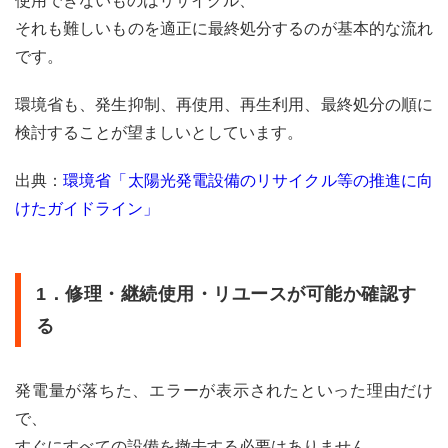
使用できないものはリサイクル、
に関
それも難しいものを適正に最終処分するのが基本的な流れ
する
書類
です。
を保
管す
環境省も、発生抑制、再使用、再生利用、最終処分の順に
る
検討することが望ましいとしています。
3
太陽
出典：
環境省「太陽光発電設備のリサイクル等の推進に向
光パ
ネル
けたガイドライン」
の撤
去
費・
運搬
1．修理・継続使用・リユースが可能か確認す
費・
処理
る
費
3.1
発電量が落ちた、エラーが表示されたといった理由だけ
処理
費の
で、
公的
すぐにすべての設備を撤去する必要はありません。