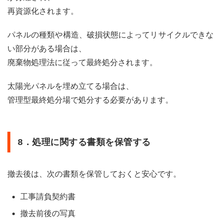
伴
再資源化されます。
い、
撤去
され
パネルの種類や構造、破損状態によってリサイクルできな
るケ
い部分がある場合は、
ース
廃棄物処理法に従って最終処分されます。
6.2
2.
太陽光パネルを埋め立てる場合は、
「故
障や
管理型最終処分場で処分する必要があります。
不具
合」
等に
伴
8．処理に関する書類を保管する
い、
撤去
され
るケ
撤去後は、次の書類を保管しておくと安心です。
ース
工事請負契約書
6.3
3.
撤去前後の写真
「自