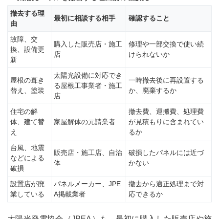
撤去する理
2
最初に相談する相手
確認すること
由
太陽
光パ
故障、交
ネル
購入した販売店・施工
修理や一部交換で使い続
換、設備更
の撤
店
けられないか
新
去か
ら処
太陽光設備に対応でき
屋根の葺き
一時撤去後に再設置する
分ま
る屋根工事業者・施工
での
替え、塗装
か、廃棄するか
店
流れ
住宅の解
撤去費、運搬費、処理費
2.1
体、建て替
家屋解体の元請業者
が見積もりに含まれてい
1．
え
るか
修
台風、地震
理・
販売店・施工店、自治
破損したパネルには近づ
などによる
継続
体
かない
使
破損
用・
設置店が廃
パネルメーカー、JPE
撤去から適正処理まで対
リユ
業している
A掲載業者
応できるか
ース
が可
能か
太陽光発電協会（JPEA）も、最初に購入した販売店や施