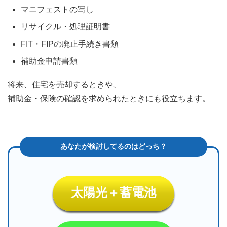
然災
マニフェストの写し
害等
リサイクル・処理証明書
によ
る落
FIT・FIPの廃止手続き書類
下・
破
補助金申請書類
損」
に伴
将来、住宅を売却するときや、
っ
て、
補助金・保険の確認を求められたときにも役立ちます。
撤去
され
るケ
ース
（家
主自
身が
取り
外す
太陽光＋蓄電池
ケー
スを
含
む）