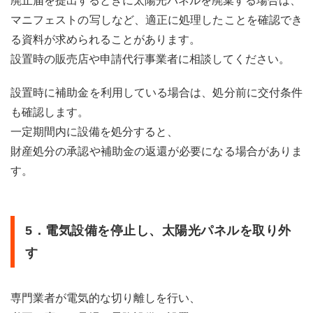
廃止届を提出するときに太陽光パネルを廃棄する場合は、
い、
マニフェストの写しなど、適正に処理したことを確認でき
撤去
され
る資料が求められることがあります。
るケ
設置時の販売店や申請代行事業者に相談してください。
ース
5.2
設置時に補助金を利用している場合は、処分前に交付条件
2.
「故
も確認します。
障や
一定期間内に設備を処分すると、
不具
合」
財産処分の承認や補助金の返還が必要になる場合がありま
等に
す。
伴
い、
撤去
され
5．電気設備を停止し、太陽光パネルを取り外
るケ
ース
す
5.3
3.
「自
専門業者が電気的な切り離しを行い、
然災