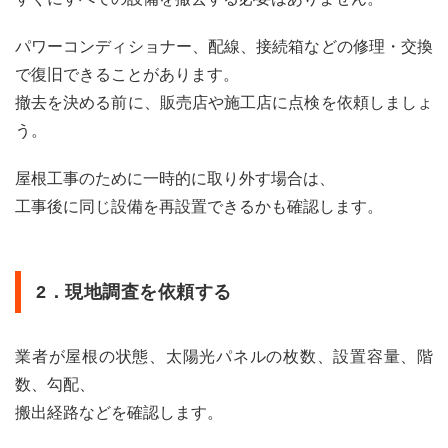
な参
考単
価
パワーコンディショナー、配線、接続箱などの修理・交換
で復旧できることがあります。
3.2
見積
撤去を決める前に、販売店や施工店に点検を依頼しましょ
書で
う。
確認
した
い項
屋根工事のために一時的に取り外す場合は、
目
工事後に同じ設備を再設置できるかも確認します。
4
2026
年に
太陽
2．現地調査を依頼する
光パ
ネル
のリ
業者が屋根の状態、太陽光パネルの枚数、設置容量、階
サイ
クル
数、勾配、
法が
搬出経路などを確認します。
成立