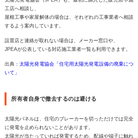
確認
工店へ相談し、
する
屋根工事や家屋解体の場合は、それぞれの工事業者へ相談
2.2
2．
するよう案内しています。
現地
調査
設置店と連絡が取れない場合は、メーカー窓口や、
を依
頼す
JPEAが公表している対応施工業者一覧も利用できます。
る
出典：
太陽光発電協会「住宅用太陽光発電設備の廃棄につ
2.3
3．
いて」
撤
去・
運
搬・
所有者自身で撤去するのは避ける
処理
の見
積も
りを
太陽光パネルは、住宅のブレーカーを切っただけでは完全
確認
に発電を止められないことがあります。
する
太陽光が当たっていれば発電するため、配線や端子に触れ