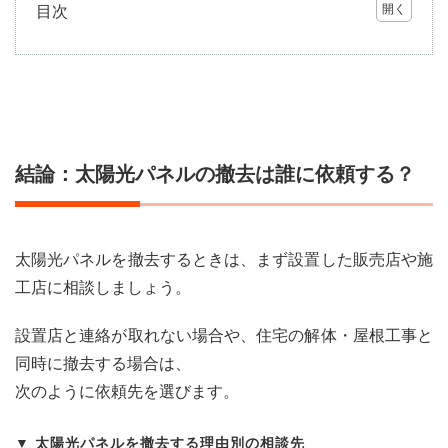
目次
1
結
論：
太陽
光パ
ネル
の撤
結論：太陽光パネルの撤去は誰に依頼する？
去は
誰に
依頼
す
る？
太陽光パネルを撤去するときは、まず設置した販売店や施
工店に相談しましょう。
1.1
所有
者自
設置店と連絡が取れない場合や、住宅の解体・屋根工事と
身で
同時に撤去する場合は、
撤去
する
次のように依頼先を選びます。
のは
避け
太陽光パネルを撤去する理由別の相談先
る