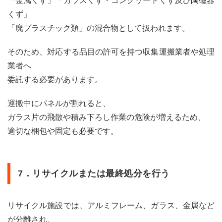
「金属くず」「ガラスくず・コンクリートくず及び陶磁器
光パ
くず」
ネル
は誰
「廃プラスチック類」の混合物として扱われます。
が撤
去
そのため、対応する品目の許可を持つ収集運搬業者や処理
し、
「誰
業者へ
が」
委託する必要があります。
「ど
のよ
う
運搬中にパネルが割れると、
に」
ガラス片の飛散や積み下ろし作業の危険が増えるため、
処理
する
適切な梱包や固定も必要です。
の
か？
6.1
7．リサイクルまたは最終処分を行う
1.
「住
宅解
リサイクル施設では、アルミフレーム、ガラス、金属など
体」
等に
が分離され、