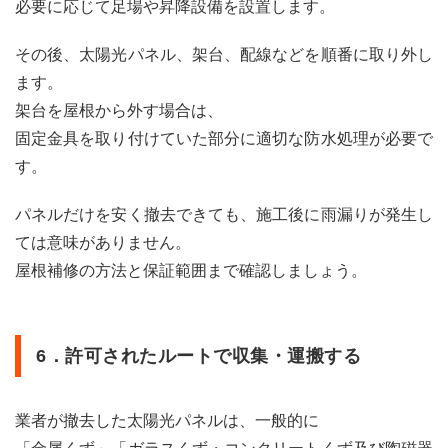
必要に応じて足場や昇降設備を設置します。
害等
によ
る落
その後、太陽光パネル、架台、配線などを順番に取り外し
下・
ます。
破
損」
架台を屋根から外す場合は、
に伴
固定金具を取り付けていた部分に適切な防水処理が必要で
い撤
去さ
す。
れる
ケー
パネルだけを安く撤去できても、施工後に雨漏りが発生し
ス
（家
ては意味がありません。
主自
屋根補修の方法と保証範囲まで確認しましょう。
身が
取り
外す
ケー
スを
6．許可されたルートで収集・運搬する
含
む）
業者が撤去した太陽光パネルは、一般的に
6
太陽