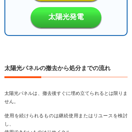
6．
許可
され
太陽光発電
たル
ート
で収
集・
運搬
する
2.7
7．
太陽光パネルの撤去から処分までの流れ
リサ
イク
ルま
たは
最終
太陽光パネルは、撤去後すぐに埋め立てられるとは限りま
処分
せん。
を行
う
使用を続けられるものは継続使用またはリユースを検討
2.8
し、
8．
処理