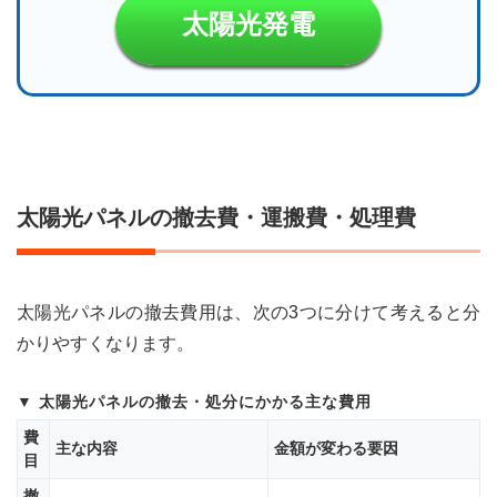
太陽光発電
7
太陽
光パ
ネル
廃棄
方法
今後
の動
向
太陽光パネルの撤去費・運搬費・処理費
8
太陽
光パ
ネル
太陽光パネルの撤去費用は、次の3つに分けて考えると分
の撤
去費
かりやすくなります。
用の
考え
方
太陽光パネルの撤去・処分にかかる主な費用
9
費
主な内容
金額が変わる要因
具体
目
的な
撤