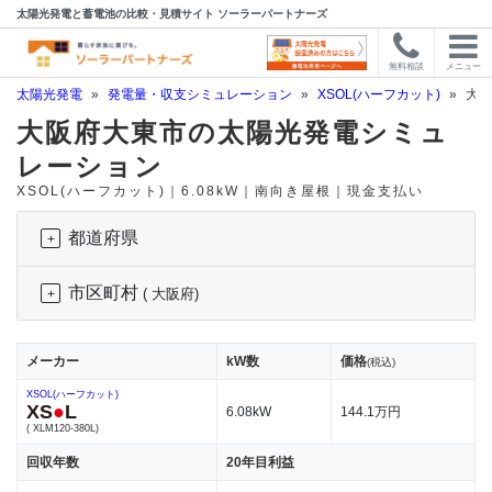
太陽光発電と蓄電池の比較・見積サイト ソーラーパートナーズ
無料相談
メニュー
太陽光発電
»
発電量・収支シミュレーション
»
XSOL(ハーフカット)
»
大阪
大阪府大東市の太陽光発電シミュ
レーション
XSOL(ハーフカット)｜6.08kW｜南向き屋根｜現金支払い
都道府県
市区町村
( 大阪府)
メーカー
kW数
価格
(税込)
XSOL(ハーフカット)
XS
●
L
6.08kW
144.1万円
( XLM120-380L)
回収年数
20年目利益