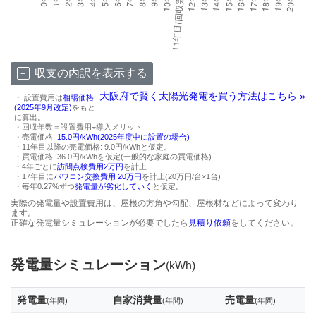
収支の内訳を表示する
大阪府で賢く太陽光発電を買う方法はこちら »
・ 設置費用は
相場価格
(2025年9月改定)
をもと
に算出。
・回収年数＝設置費用÷導入メリット
・売電価格:
15.0円/kWh(2025年度中に設置の場合)
・11年目以降の売電価格: 9.0円/kWhと仮定。
・買電価格: 36.0円/kWhを仮定(一般的な家庭の買電価格)
・4年ごとに
訪問点検費用2万円
を計上
・17年目に
パワコン交換費用 20万円
を計上(20万円/台×1台)
・毎年0.27%ずつ
発電量が劣化していく
と仮定。
実際の発電量や設置費用は、屋根の方角や勾配、屋根材などによって変わり
ます。
正確な発電量シミュレーションが必要でしたら
見積り依頼
をしてください。
発電量シミュレーション
(kWh)
発電量
自家消費量
売電量
(年間)
(年間)
(年間)