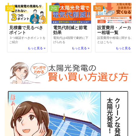
1位
2位
3位
電気代削減と節電
見積書で見るべき
設置費用・メーカ
効果
ポイント
ー相場一覧
電気代は4段階で劇的に下
３つ確認すべきポイントを
設置費用や相場に関するこ
げられる
ご紹介
とはこちら
もっと見る »
もっと見る »
もっと見る »