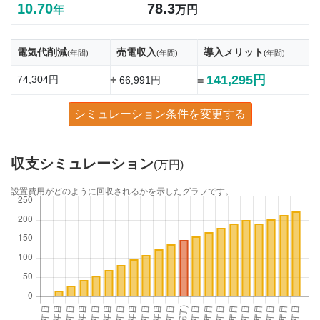
10.70
78.3
年
万円
電気代削減
売電収入
導入メリット
(年間)
(年間)
(年間)
141,295円
74,304円
+
66,991円
=
シミュレーション条件を変更する
収支シミュレーション
(万円)
設置費用がどのように回収されるかを示したグラフです。