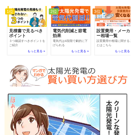
1位
2位
3位
電気代削減と節電
見積書で見るべき
設置費用・メーカ
効果
ポイント
ー相場一覧
電気代は4段階で劇的に下
３つ確認すべきポイントを
設置費用や相場に関するこ
げられる
ご紹介
とはこちら
もっと見る »
もっと見る »
もっと見る »