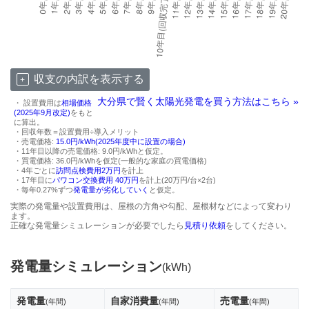
収支の内訳を表示する
大分県で賢く太陽光発電を買う方法はこちら »
・ 設置費用は
相場価格
(2025年9月改定)
をもと
に算出。
・回収年数＝設置費用÷導入メリット
・売電価格:
15.0円/kWh(2025年度中に設置の場合)
・11年目以降の売電価格: 9.0円/kWhと仮定。
・買電価格: 36.0円/kWhを仮定(一般的な家庭の買電価格)
・4年ごとに
訪問点検費用2万円
を計上
・17年目に
パワコン交換費用 40万円
を計上(20万円/台×2台)
・毎年0.27%ずつ
発電量が劣化していく
と仮定。
実際の発電量や設置費用は、屋根の方角や勾配、屋根材などによって変わり
ます。
正確な発電量シミュレーションが必要でしたら
見積り依頼
をしてください。
発電量シミュレーション
(kWh)
発電量
自家消費量
売電量
(年間)
(年間)
(年間)