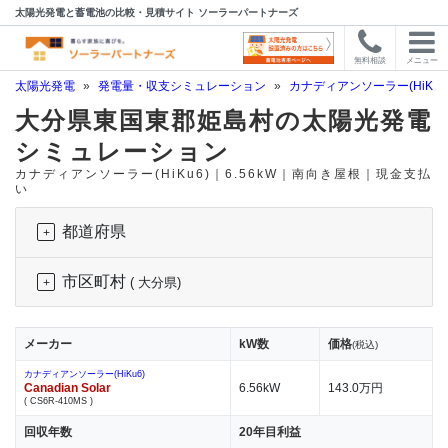
太陽光発電と蓄電池の比較・見積サイト ソーラーパートナーズ
無料相談
メニュー
太陽光発電
»
発電量・収支シミュレーション
»
カナディアンソーラー(HiKu6
大分県東国東郡姫島村の太陽光発電
シミュレーション
カナディアンソーラー(HiKu6)｜6.56kW｜南向き屋根｜現金支払
い
都道府県
市区町村
( 大分県)
メーカー
kW数
価格
(税込)
カナディアンソーラー(HiKu6)
Canadian Solar
6.56kW
143.0万円
( CS6R-410MS )
回収年数
20年目利益