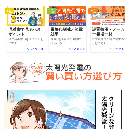
1位
2位
3位
電気代削減と節電
見積書で見るべき
設置費用・メーカ
効果
ポイント
ー相場一覧
電気代は4段階で劇的に下
３つ確認すべきポイントを
設置費用や相場に関するこ
げられる
ご紹介
とはこちら
もっと見る »
もっと見る »
もっと見る »