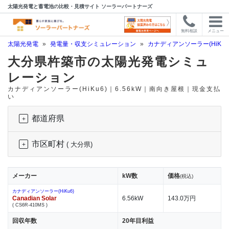
太陽光発電と蓄電池の比較・見積サイト ソーラーパートナーズ
無料相談
メニュー
太陽光発電
»
発電量・収支シミュレーション
»
カナディアンソーラー(HiKu6
大分県杵築市の太陽光発電シミュ
レーション
カナディアンソーラー(HiKu6)｜6.56kW｜南向き屋根｜現金支払
い
都道府県
市区町村
( 大分県)
メーカー
kW数
価格
(税込)
カナディアンソーラー(HiKu6)
Canadian Solar
6.56kW
143.0万円
( CS6R-410MS )
回収年数
20年目利益