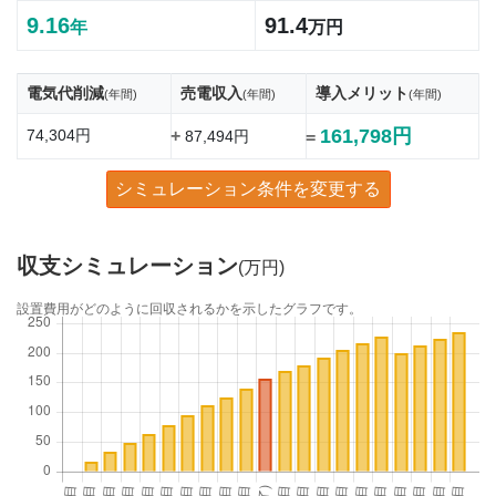
9.16
91.4
年
万円
電気代削減
売電収入
導入メリット
(年間)
(年間)
(年間)
161,798円
74,304円
+
87,494円
=
シミュレーション条件を変更する
収支シミュレーション
(万円)
設置費用がどのように回収されるかを示したグラフです。