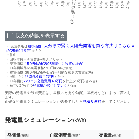
収支の内訳を表示する
大分県で賢く太陽光発電を買う方法はこちら »
・ 設置費用は
相場価格
(2025年9月改定)
をもと
に算出。
・回収年数＝設置費用÷導入メリット
・売電価格:
15.0円/kWh(2025年度中に設置の場合)
・11年目以降の売電価格: 9.0円/kWhと仮定。
・買電価格: 36.0円/kWhを仮定(一般的な家庭の買電価格)
・4年ごとに
訪問点検費用2万円
を計上
・17年目に
パワコン交換費用 40万円
を計上(20万円/台×2台)
・毎年0.27%ずつ
発電量が劣化していく
と仮定。
実際の発電量や設置費用は、屋根の方角や勾配、屋根材などによって変わり
ます。
正確な発電量シミュレーションが必要でしたら
見積り依頼
をしてください。
発電量シミュレーション
(kWh)
発電量
自家消費量
売電量
(年間)
(年間)
(年間)