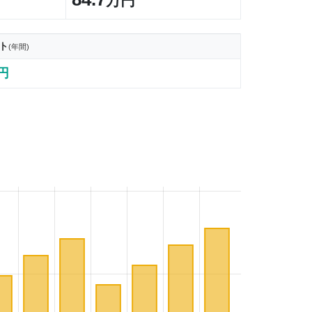
万円
ト
(年間)
4円