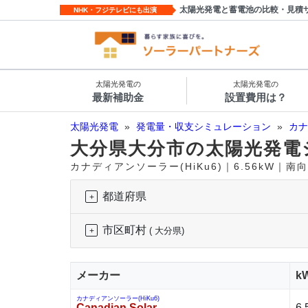
太陽光発電と蓄電池の比較・見積
NHK・フジテレビにも出演
太陽光発電の
太陽光発電の
最新補助金
設置費用は？
太陽光発電
»
発電量・収支シミュレーション
»
カナ
大分県大分市の太陽光発電
カナディアンソーラー(HiKu6)｜6.56kW｜
都道府県
市区町村
( 大分県)
メーカー
k
カナディアンソーラー(HiKu6)
Canadian Solar
6.