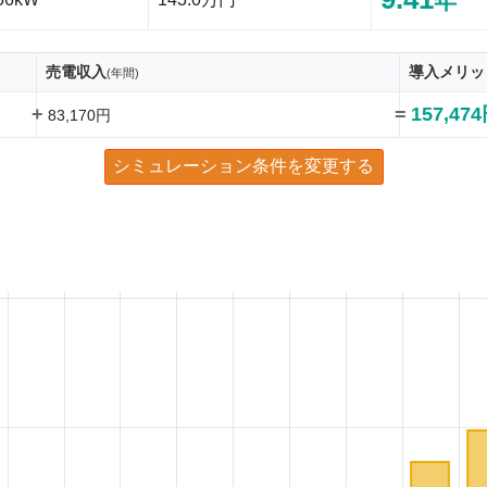
年
売電収入
導入メリッ
(年間)
+
=
157,47
83,170円
シミュレーション条件を変更する