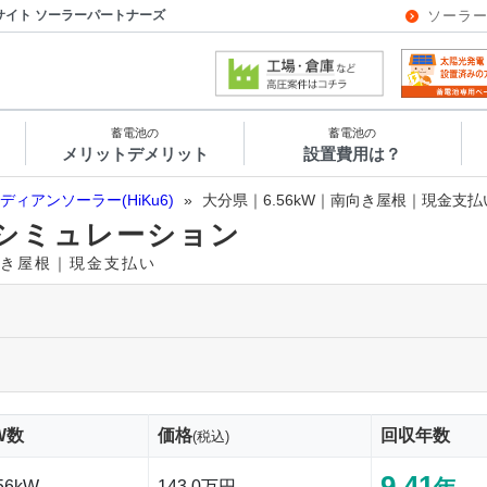
サイト ソーラーパートナーズ
ソーラ
蓄電池の
蓄電池の
メリットデメリット
設置費用は？
ディアンソーラー(HiKu6)
»
大分県｜6.56kW｜南向き屋根｜現金支払
シミュレーション
南向き屋根｜現金支払い
W数
価格
回収年数
(税込)
9.41
56kW
143.0万円