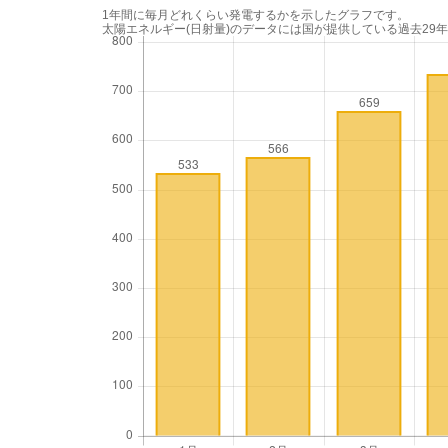
1年間に毎月どれくらい発電するかを示したグラフです。
太陽エネルギー(日射量)のデータには国が提供している過去29