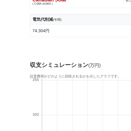
( CS6R-410MS )
電気代削減
(年間)
74,304円
収支シミュレーション
(万円)
設置費用がどのように回収されるかを示したグラフです。