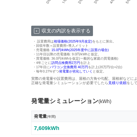
収支の内訳を表示する
・ 設置費用は
相場価格(2025年9月改定)
をもとに算出。
・回収年数＝設置費用÷導入メリット
・売電価格:
15.0円/kWh(2025年度中に設置の場合)
・11年目以降の売電価格: 9.0円/kWhと仮定。
・買電価格: 36.0円/kWhを仮定(一般的な家庭の買電価格)
・4年ごとに
訪問点検費用2万円
を計上
・17年目に
パワコン交換費用 40万円
を計上(20万円/台×2台)
・毎年0.27%ずつ
発電量が劣化していく
と仮定。
実際の発電量や設置費用は、屋根の方角や勾配、屋根材などに
正確な発電量シミュレーションが必要でしたら
見積り依頼
をし
発電量シミュレーション
(kWh)
発電量
(年間)
7,609kWh