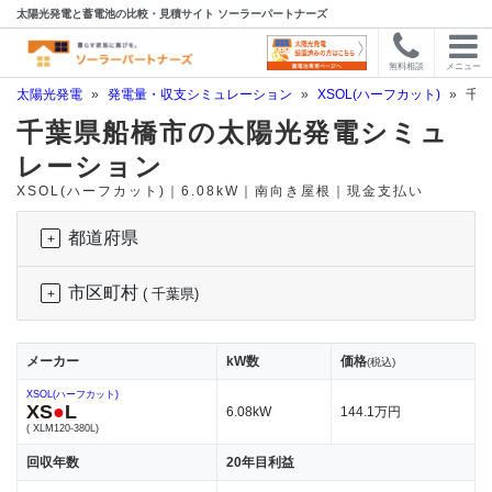
太陽光発電と蓄電池の比較・見積サイト ソーラーパートナーズ
無料相談
メニュー
太陽光発電
»
発電量・収支シミュレーション
»
XSOL(ハーフカット)
»
千葉
千葉県船橋市の太陽光発電シミュ
レーション
XSOL(ハーフカット)｜6.08kW｜南向き屋根｜現金支払い
都道府県
市区町村
( 千葉県)
メーカー
kW数
価格
(税込)
XSOL(ハーフカット)
XS
●
L
6.08kW
144.1万円
( XLM120-380L)
回収年数
20年目利益