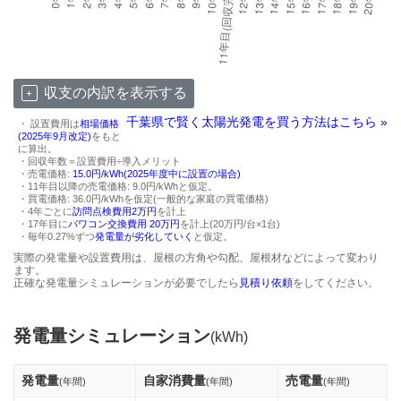
収支の内訳を表示する
千葉県で賢く太陽光発電を買う方法はこちら »
・ 設置費用は
相場価格
(2025年9月改定)
をもと
に算出。
・回収年数＝設置費用÷導入メリット
・売電価格:
15.0円/kWh(2025年度中に設置の場合)
・11年目以降の売電価格: 9.0円/kWhと仮定。
・買電価格: 36.0円/kWhを仮定(一般的な家庭の買電価格)
・4年ごとに
訪問点検費用2万円
を計上
・17年目に
パワコン交換費用 20万円
を計上(20万円/台×1台)
・毎年0.27%ずつ
発電量が劣化していく
と仮定。
実際の発電量や設置費用は、屋根の方角や勾配、屋根材などによって変わり
ます。
正確な発電量シミュレーションが必要でしたら
見積り依頼
をしてください。
発電量シミュレーション
(kWh)
発電量
自家消費量
売電量
(年間)
(年間)
(年間)