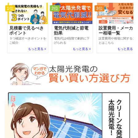
1位
2位
3位
電気代削減と節電
見積書で見るべき
設置費用・メーカ
効果
ポイント
ー相場一覧
電気代は4段階で劇的に下
３つ確認すべきポイントを
設置費用や相場に関するこ
げられる
ご紹介
とはこちら
もっと見る »
もっと見る »
もっと見る »