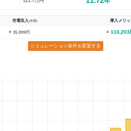
11.72
年
121.7万円
売電収入
導入メリッ
(年間)
+
=
110,20
35,899円
シミュレーション条件を変更する