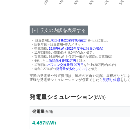
収支の内訳を表示する
・ 設置費用は
相場価格(2025年9月改定)
をもとに算出。
・回収年数＝設置費用÷導入メリット
・売電価格:
15.0円/kWh(2025年度中に設置の場合)
・11年目以降の売電価格: 9.0円/kWhと仮定。
・買電価格: 36.0円/kWhを仮定(一般的な家庭の買電価格)
・4年ごとに
訪問点検費用2万円
を計上
・17年目に
パワコン交換費用 20万円
を計上(20万円/台×1台)
・毎年0.27%ずつ
発電量が劣化していく
と仮定。
実際の発電量や設置費用は、屋根の方角や勾配、屋根材などに
正確な発電量シミュレーションが必要でしたら
見積り依頼
をし
発電量シミュレーション
(kWh)
発電量
(年間)
4,457kWh