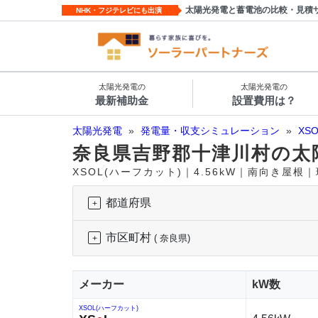
太陽光発電と蓄電池の比較・見積
NHK・フジテレビにも出演
太陽光発電の
太陽光発電の
最新補助金
設置費用は？
太陽光発電
»
発電量・収支シミュレーション
»
XS
奈良県吉野郡十津川村の太
XSOL(ハーフカット)｜4.56kW｜南向き屋根
都道府県
市区町村
( 奈良県)
メーカー
kW数
XSOL(ハーフカット)