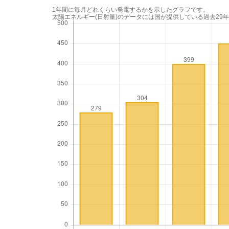
1年間に毎月どれくらい発電するかを示したグラフです。
太陽エネルギー(日射量)のデータには国が提供している過去29