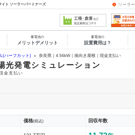
サイト ソーラーパートナーズ
ソーラ
蓄電池の
蓄電池の
メリットデメリット
設置費用は？
OL(ハーフカット)
»
奈良県｜4.56kW｜南向き屋根｜現金支払い
陽光発電シミュレーション
｜現金支払い
価格
回収年数
(税込)