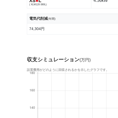
XS
●
L
4.56kW
( XLM120-380L)
電気代削減
(年間)
74,304円
収支シミュレーション
(万円)
設置費用がどのように回収されるかを示したグラフです。