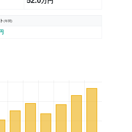
52.0
万円
ト
(年間)
3円