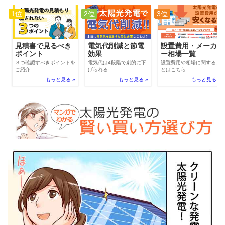
1位
2位
3位
電気代削減と節電
見積書で見るべき
設置費用・メーカ
効果
ポイント
ー相場一覧
電気代は4段階で劇的に下
３つ確認すべきポイントを
設置費用や相場に関するこ
げられる
ご紹介
とはこちら
もっと見る »
もっと見る »
もっと見る »