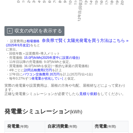
収支の内訳を表示する
奈良県で賢く太陽光発電を買う方法はこちら »
・ 設置費用は
相場価格
(2025年9月改定)
をもと
に算出。
・回収年数＝設置費用÷導入メリット
・売電価格:
15.0円/kWh(2025年度中に設置の場合)
・11年目以降の売電価格: 9.0円/kWhと仮定。
・買電価格: 36.0円/kWhを仮定(一般的な家庭の買電価格)
・4年ごとに
訪問点検費用2万円
を計上
・17年目に
パワコン交換費用 20万円
を計上(20万円/台×1台)
・毎年0.27%ずつ
発電量が劣化していく
と仮定。
実際の発電量や設置費用は、屋根の方角や勾配、屋根材などによって変わり
ます。
正確な発電量シミュレーションが必要でしたら
見積り依頼
をしてください。
発電量シミュレーション
(kWh)
発電量
自家消費量
売電量
(年間)
(年間)
(年間)