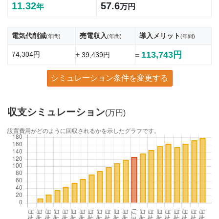
11.32
57.6
年
万円
電気代削減
売電収入
導入メリット
(年間)
(年間)
(年間)
113,743円
74,304円
+
39,439円
=
シミュレーション条件を変更する
収支シミュレーション
(万円)
設置費用がどのように回収されるかを示したグラフです。