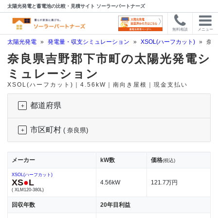
太陽光発電と蓄電池の比較・見積サイト ソーラーパートナーズ
無料相談
メニュー
太陽光発電
»
発電量・収支シミュレーション
»
XSOL(ハーフカット)
»
奈良
奈良県吉野郡下市町の太陽光発電シ
ミュレーション
XSOL(ハーフカット)｜4.56kW｜南向き屋根｜現金支払い
都道府県
市区町村
( 奈良県)
メーカー
kW数
価格
(税込)
XSOL(ハーフカット)
XS
●
L
4.56kW
121.7万円
( XLM120-380L)
回収年数
20年目利益