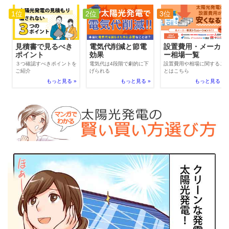
1位
2位
3位
電気代削減と節電
見積書で見るべき
設置費用・メーカ
効果
ポイント
ー相場一覧
電気代は4段階で劇的に下
３つ確認すべきポイントを
設置費用や相場に関するこ
げられる
ご紹介
とはこちら
もっと見る »
もっと見る »
もっと見る »