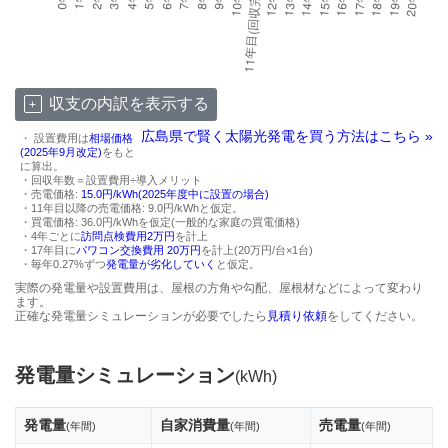
収支の内訳を表示する
広島県で賢く太陽光発電を買う方法はこちら »
・ 設置費用は
相場価格
(2025年9月改定)
をもと
に算出。
・回収年数＝設置費用÷導入メリット
・売電価格:
15.0円/kWh(2025年度中に設置の場合)
・11年目以降の売電価格: 9.0円/kWhと仮定。
・買電価格: 36.0円/kWhを仮定(一般的な家庭の買電価格)
・4年ごとに
訪問点検費用2万円
を計上
・17年目に
パワコン交換費用 20万円
を計上(20万円/台×1台)
・毎年0.27%ずつ
発電量が劣化していく
と仮定。
実際の発電量や設置費用は、屋根の方角や勾配、屋根材などによって変わり
ます。
正確な発電量シミュレーションが必要でしたら
見積り依頼
をしてください。
発電量シミュレーション
(kWh)
発電量
自家消費量
売電量
(年間)
(年間)
(年間)