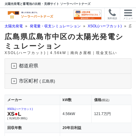
太陽光発電と蓄電池の比較・見積サイト ソーラーパートナーズ
無料相談
メニュー
太陽光発電
»
発電量・収支シミュレーション
»
XSOL(ハーフカット)
»
広島
広島県広島市中区の太陽光発電シ
ミュレーション
XSOL(ハーフカット)｜4.56kW｜南向き屋根｜現金支払い
都道府県
市区町村
( 広島県)
メーカー
kW数
価格
(税込)
XSOL(ハーフカット)
XS
●
L
4.56kW
121.7万円
( XLM120-380L)
回収年数
20年目利益