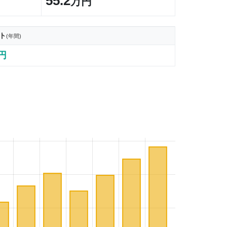
55.2
万円
ト
(年間)
5円