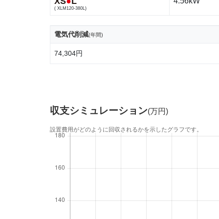
XS
●
L
4.56kW
( XLM120-380L)
電気代削減
(年間)
74,304円
収支シミュレーション
(万円)
設置費用がどのように回収されるかを示したグラフです。