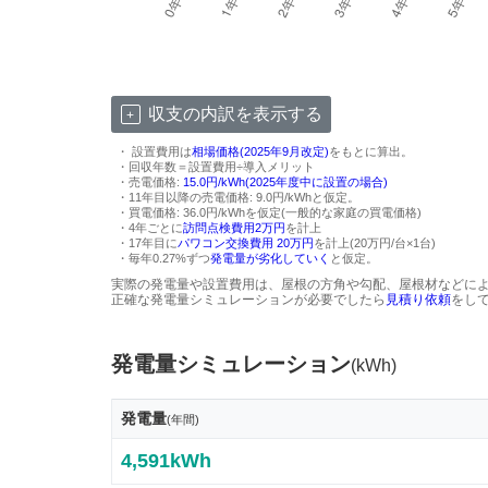
収支の内訳を表示する
・ 設置費用は
相場価格(2025年9月改定)
をもとに算出。
・回収年数＝設置費用÷導入メリット
・売電価格:
15.0円/kWh(2025年度中に設置の場合)
・11年目以降の売電価格: 9.0円/kWhと仮定。
・買電価格: 36.0円/kWhを仮定(一般的な家庭の買電価格)
・4年ごとに
訪問点検費用2万円
を計上
・17年目に
パワコン交換費用 20万円
を計上(20万円/台×1台)
・毎年0.27%ずつ
発電量が劣化していく
と仮定。
実際の発電量や設置費用は、屋根の方角や勾配、屋根材などに
正確な発電量シミュレーションが必要でしたら
見積り依頼
をし
発電量シミュレーション
(kWh)
発電量
(年間)
4,591kWh