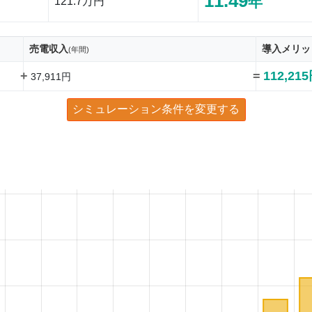
11.49
年
121.7万円
売電収入
導入メリッ
(年間)
+
=
112,21
37,911円
シミュレーション条件を変更する