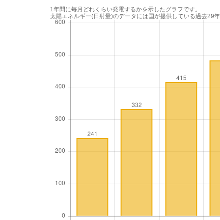
1年間に毎月どれくらい発電するかを示したグラフです。
太陽エネルギー(日射量)のデータには国が提供している過去29