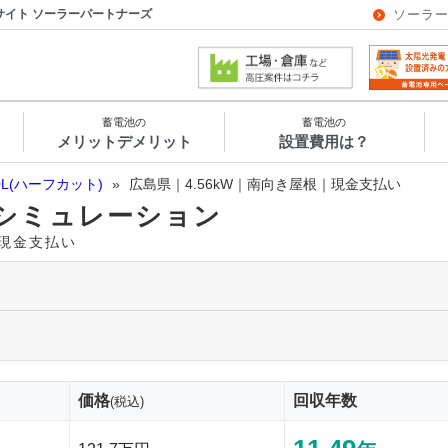
サイト ソーラーパートナーズ
ソーラ
蓄電池の
蓄電池の
メリットデメリット
設置費用は？
OL(ハーフカット)
»
広島県｜4.56kW｜南向き屋根｜現金支払い
シミュレーション
｜現金支払い
価格
回収年数
(税込)