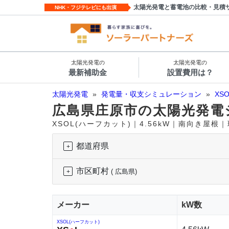
太陽光発電と蓄電池の比較・見積
NHK・フジテレビにも出演
太陽光発電の
太陽光発電の
最新補助金
設置費用は？
太陽光発電
»
発電量・収支シミュレーション
»
XS
広島県庄原市の太陽光発電
XSOL(ハーフカット)｜4.56kW｜南向き屋根
都道府県
市区町村
( 広島県)
メーカー
kW数
XSOL(ハーフカット)