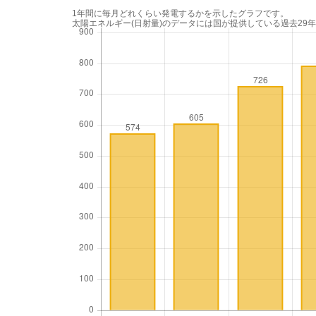
1年間に毎月どれくらい発電するかを示したグラフです。
太陽エネルギー(日射量)のデータには国が提供している過去29