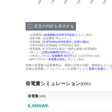
収支の内訳を表示する
・ 設置費用は
相場価格(2025年9月改定)
をもとに算出。
・回収年数＝設置費用÷導入メリット
・売電価格:
15.0円/kWh(2025年度中に設置の場合)
・11年目以降の売電価格: 9.0円/kWhと仮定。
・買電価格: 36.0円/kWhを仮定(一般的な家庭の買電価格)
・4年ごとに
訪問点検費用2万円
を計上
・17年目に
パワコン交換費用 40万円
を計上(20万円/台×2台)
・毎年0.27%ずつ
発電量が劣化していく
と仮定。
実際の発電量や設置費用は、屋根の方角や勾配、屋根材などに
正確な発電量シミュレーションが必要でしたら
見積り依頼
をし
発電量シミュレーション
(kWh)
発電量
(年間)
8,366kWh