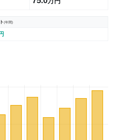
75.0
万円
ト
(年間)
1円