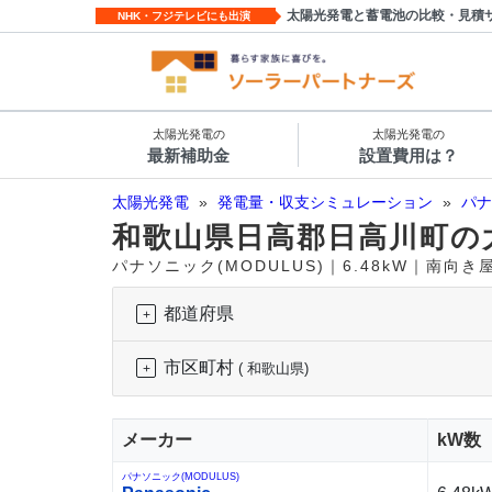
太陽光発電と蓄電池の比較・見積
NHK・フジテレビにも出演
太陽光発電の
太陽光発電の
最新補助金
設置費用は？
太陽光発電
»
発電量・収支シミュレーション
»
パナ
和歌山県日高郡日高川町の
パナソニック(MODULUS)｜6.48kW｜南向
都道府県
市区町村
( 和歌山県)
メーカー
kW数
パナソニック(MODULUS)