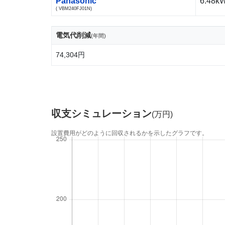
Panasonic
6.48k
( VBM240FJ01N)
電気代削減
(年間)
74,304円
収支シミュレーション
(万円)
設置費用がどのように回収されるかを示したグラフです。