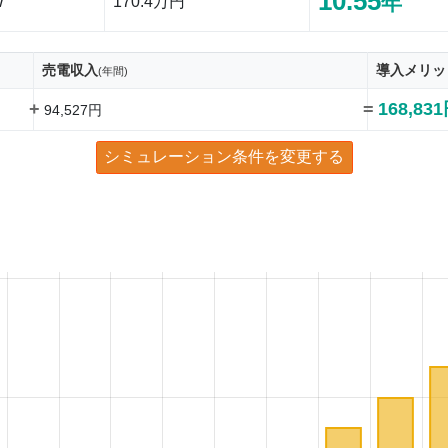
10.55
年
W
170.4万円
売電収入
導入メリッ
(年間)
+
=
168,83
94,527円
シミュレーション条件を変更する