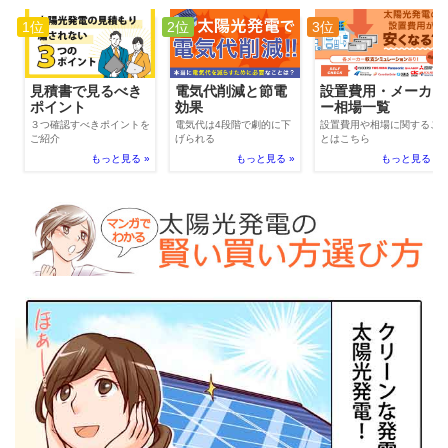
1位
2位
3位
電気代削減と節電
見積書で見るべき
設置費用・メーカ
効果
ポイント
ー相場一覧
電気代は4段階で劇的に下
３つ確認すべきポイントを
設置費用や相場に関するこ
げられる
ご紹介
とはこちら
もっと見る »
もっと見る »
もっと見る »