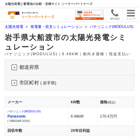
太陽光発電と蓄電池の比較・見積サイト ソーラーパートナーズ
無料相談
メニュー
太陽光発電
»
発電量・収支シミュレーション
»
パナソニック(MODULUS)
»
岩手県大船渡市の太陽光発電シミ
ュレーション
パナソニック(MODULUS)｜6.48kW｜南向き屋根｜現金支払い
都道府県
市区町村
( 岩手県)
メーカー
kW数
価格
(税込)
パナソニック(MODULUS)
Panasonic
6.48kW
170.4万円
( VBM240FJ01N)
回収年数
20年目利益