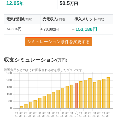
12.05
50.5
年
万円
電気代削減
売電収入
導入メリット
(年間)
(年間)
(年間)
153,186円
74,304円
+
78,882円
=
シミュレーション条件を変更する
収支シミュレーション
(万円)
設置費用がどのように回収されるかを示したグラフです。