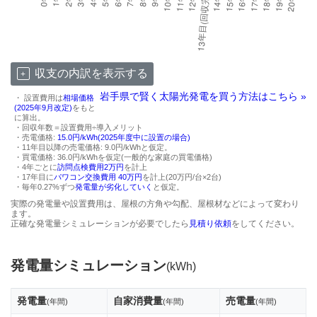
収支の内訳を表示する
岩手県で賢く太陽光発電を買う方法はこちら »
・ 設置費用は
相場価格
(2025年9月改定)
をもと
に算出。
・回収年数＝設置費用÷導入メリット
・売電価格:
15.0円/kWh(2025年度中に設置の場合)
・11年目以降の売電価格: 9.0円/kWhと仮定。
・買電価格: 36.0円/kWhを仮定(一般的な家庭の買電価格)
・4年ごとに
訪問点検費用2万円
を計上
・17年目に
パワコン交換費用 40万円
を計上(20万円/台×2台)
・毎年0.27%ずつ
発電量が劣化していく
と仮定。
実際の発電量や設置費用は、屋根の方角や勾配、屋根材などによって変わり
ます。
正確な発電量シミュレーションが必要でしたら
見積り依頼
をしてください。
発電量シミュレーション
(kWh)
発電量
自家消費量
売電量
(年間)
(年間)
(年間)