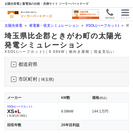
太陽光発電と蓄電池の比較・見積サイト ソーラーパートナーズ
無料相談
メニュー
太陽光発電
»
発電量・収支シミュレーション
»
XSOL(ハーフカット)
»
埼玉
埼玉県比企郡ときがわ町の太陽光
発電シミュレーション
XSOL(ハーフカット)｜6.08kW｜南向き屋根｜現金支払い
都道府県
市区町村
( 埼玉県)
メーカー
kW数
価格
(税込)
XSOL(ハーフカット)
XS
●
L
6.08kW
144.1万円
( XLM120-380L)
回収年数
20年目利益