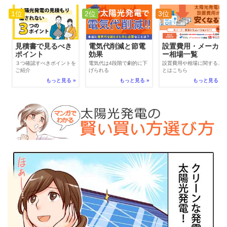
1位
2位
3位
電気代削減と節電
見積書で見るべき
設置費用・メーカ
効果
ポイント
ー相場一覧
電気代は4段階で劇的に下
３つ確認すべきポイントを
設置費用や相場に関するこ
げられる
ご紹介
とはこちら
もっと見る »
もっと見る »
もっと見る »