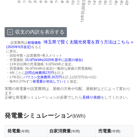
収支の内訳を表示する
埼玉県で賢く太陽光発電を買う方法はこちら »
・ 設置費用は
相場価格
(2025年9月改定)
をもと
に算出。
・回収年数＝設置費用÷導入メリット
・売電価格:
15.0円/kWh(2025年度中に設置の場合)
・11年目以降の売電価格: 9.0円/kWhと仮定。
・買電価格: 36.0円/kWhを仮定(一般的な家庭の買電価格)
・4年ごとに
訪問点検費用2万円
を計上
・17年目に
パワコン交換費用 20万円
を計上(20万円/台×1台)
・毎年0.27%ずつ
発電量が劣化していく
と仮定。
実際の発電量や設置費用は、屋根の方角や勾配、屋根材などによって変わり
ます。
正確な発電量シミュレーションが必要でしたら
見積り依頼
をしてください。
発電量シミュレーション
(kWh)
発電量
自家消費量
売電量
(年間)
(年間)
(年間)