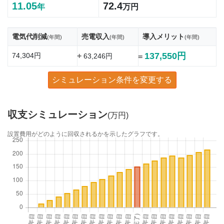
11.05
72.4
年
万円
電気代削減
売電収入
導入メリット
(年間)
(年間)
(年間)
137,550円
74,304円
+
63,246円
=
シミュレーション条件を変更する
収支シミュレーション
(万円)
設置費用がどのように回収されるかを示したグラフです。