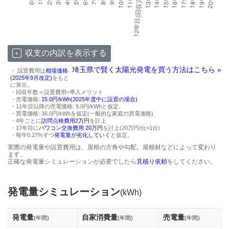
収支の内訳を表示する
埼玉県で賢く太陽光発電を買う方法はこちら »
・ 設置費用は
相場価格
(2025年9月改定)
をもと
に算出。
・回収年数＝設置費用÷導入メリット
・売電価格:
15.0円/kWh(2025年度中に設置の場合)
・11年目以降の売電価格: 9.0円/kWhと仮定。
・買電価格: 36.0円/kWhを仮定(一般的な家庭の買電価格)
・4年ごとに
訪問点検費用2万円
を計上
・17年目に
パワコン交換費用 20万円
を計上(20万円/台×1台)
・毎年0.27%ずつ
発電量が劣化していく
と仮定。
実際の発電量や設置費用は、屋根の方角や勾配、屋根材などによって変わり
ます。
正確な発電量シミュレーションが必要でしたら
見積り依頼
をしてください。
発電量シミュレーション
(kWh)
発電量
自家消費量
売電量
(年間)
(年間)
(年間)