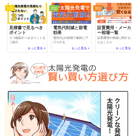
1位
2位
3位
電気代削減と節電
見積書で見るべき
設置費用・メーカ
効果
ポイント
ー相場一覧
電気代は4段階で劇的に下
３つ確認すべきポイントを
設置費用や相場に関するこ
げられる
ご紹介
とはこちら
もっと見る »
もっと見る »
もっと見る »