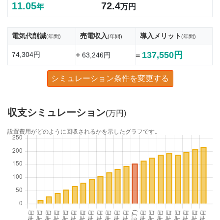
11.05
72.4
年
万円
電気代削減
売電収入
導入メリット
(年間)
(年間)
(年間)
137,550円
74,304円
+
63,246円
=
シミュレーション条件を変更する
収支シミュレーション
(万円)
設置費用がどのように回収されるかを示したグラフです。