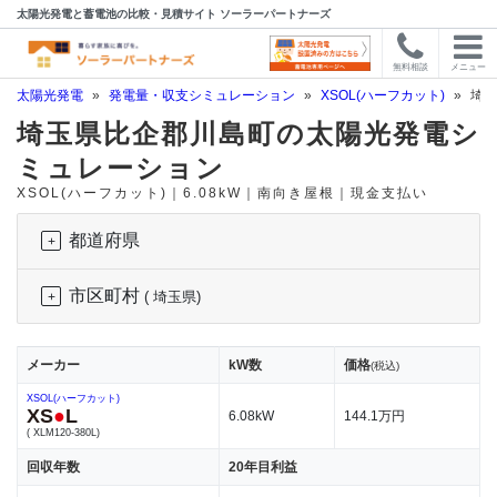
太陽光発電と蓄電池の比較・見積サイト ソーラーパートナーズ
無料相談
メニュー
太陽光発電
»
発電量・収支シミュレーション
»
XSOL(ハーフカット)
»
埼玉
埼玉県比企郡川島町の太陽光発電シ
ミュレーション
XSOL(ハーフカット)｜6.08kW｜南向き屋根｜現金支払い
都道府県
市区町村
( 埼玉県)
メーカー
kW数
価格
(税込)
XSOL(ハーフカット)
XS
●
L
6.08kW
144.1万円
( XLM120-380L)
回収年数
20年目利益