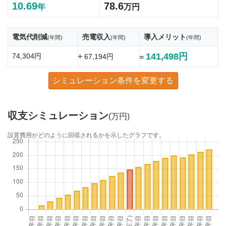
10.69
78.6
年
万円
電気代削減
売電収入
導入メリット
(年間)
(年間)
(年間)
141,498円
74,304円
+
67,194円
=
シミュレーション条件を変更する
収支シミュレーション
(万円)
設置費用がどのように回収されるかを示したグラフです。