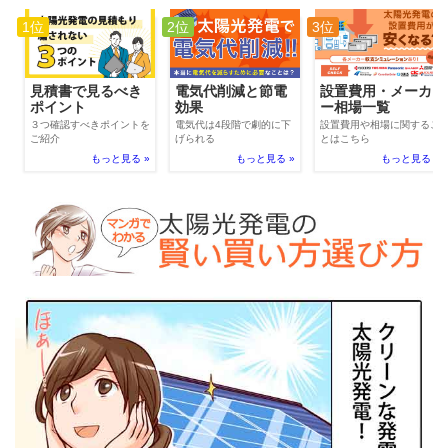
1位
2位
3位
電気代削減と節電
見積書で見るべき
設置費用・メーカ
効果
ポイント
ー相場一覧
電気代は4段階で劇的に下
３つ確認すべきポイントを
設置費用や相場に関するこ
げられる
ご紹介
とはこちら
もっと見る »
もっと見る »
もっと見る »