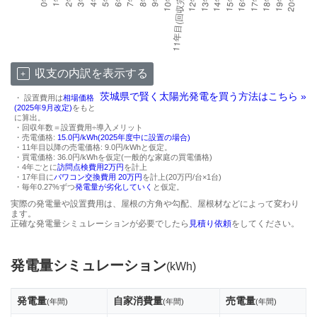
収支の内訳を表示する
茨城県で賢く太陽光発電を買う方法はこちら »
・ 設置費用は
相場価格
(2025年9月改定)
をもと
に算出。
・回収年数＝設置費用÷導入メリット
・売電価格:
15.0円/kWh(2025年度中に設置の場合)
・11年目以降の売電価格: 9.0円/kWhと仮定。
・買電価格: 36.0円/kWhを仮定(一般的な家庭の買電価格)
・4年ごとに
訪問点検費用2万円
を計上
・17年目に
パワコン交換費用 20万円
を計上(20万円/台×1台)
・毎年0.27%ずつ
発電量が劣化していく
と仮定。
実際の発電量や設置費用は、屋根の方角や勾配、屋根材などによって変わり
ます。
正確な発電量シミュレーションが必要でしたら
見積り依頼
をしてください。
発電量シミュレーション
(kWh)
発電量
自家消費量
売電量
(年間)
(年間)
(年間)