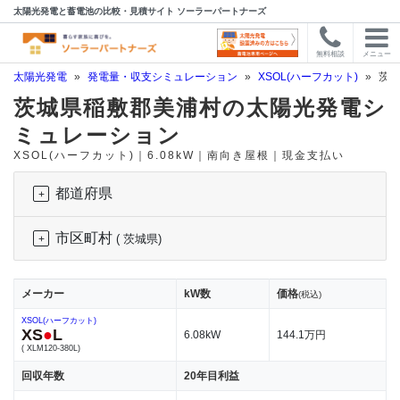
太陽光発電と蓄電池の比較・見積サイト ソーラーパートナーズ
無料相談
メニュー
太陽光発電
»
発電量・収支シミュレーション
»
XSOL(ハーフカット)
»
茨城
茨城県稲敷郡美浦村の太陽光発電シ
ミュレーション
XSOL(ハーフカット)｜6.08kW｜南向き屋根｜現金支払い
都道府県
市区町村
( 茨城県)
メーカー
kW数
価格
(税込)
XSOL(ハーフカット)
XS
●
L
6.08kW
144.1万円
( XLM120-380L)
回収年数
20年目利益