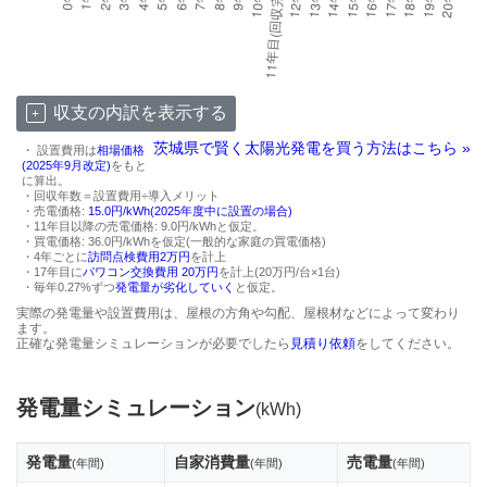
収支の内訳を表示する
茨城県で賢く太陽光発電を買う方法はこちら »
・ 設置費用は
相場価格
(2025年9月改定)
をもと
に算出。
・回収年数＝設置費用÷導入メリット
・売電価格:
15.0円/kWh(2025年度中に設置の場合)
・11年目以降の売電価格: 9.0円/kWhと仮定。
・買電価格: 36.0円/kWhを仮定(一般的な家庭の買電価格)
・4年ごとに
訪問点検費用2万円
を計上
・17年目に
パワコン交換費用 20万円
を計上(20万円/台×1台)
・毎年0.27%ずつ
発電量が劣化していく
と仮定。
実際の発電量や設置費用は、屋根の方角や勾配、屋根材などによって変わり
ます。
正確な発電量シミュレーションが必要でしたら
見積り依頼
をしてください。
発電量シミュレーション
(kWh)
発電量
自家消費量
売電量
(年間)
(年間)
(年間)