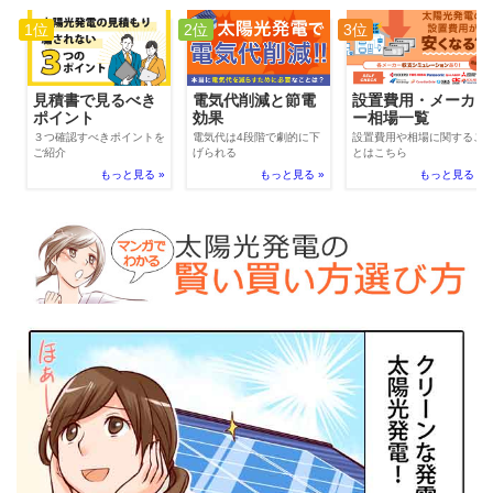
1位
2位
3位
電気代削減と節電
見積書で見るべき
設置費用・メーカ
効果
ポイント
ー相場一覧
電気代は4段階で劇的に下
３つ確認すべきポイントを
設置費用や相場に関するこ
げられる
ご紹介
とはこちら
もっと見る »
もっと見る »
もっと見る »