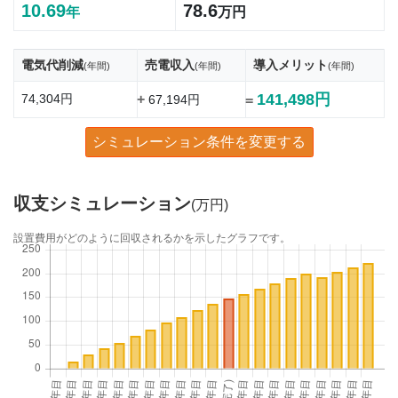
10.69
78.6
年
万円
電気代削減
売電収入
導入メリット
(年間)
(年間)
(年間)
141,498円
74,304円
+
67,194円
=
シミュレーション条件を変更する
収支シミュレーション
(万円)
設置費用がどのように回収されるかを示したグラフです。