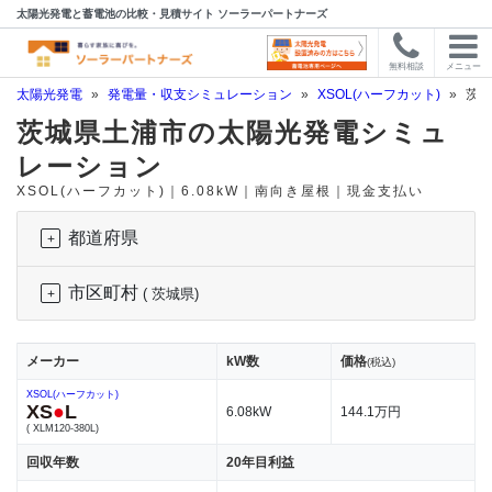
太陽光発電と蓄電池の比較・見積サイト ソーラーパートナーズ
無料相談
メニュー
太陽光発電
»
発電量・収支シミュレーション
»
XSOL(ハーフカット)
»
茨城
茨城県土浦市の太陽光発電シミュ
レーション
XSOL(ハーフカット)｜6.08kW｜南向き屋根｜現金支払い
都道府県
市区町村
( 茨城県)
メーカー
kW数
価格
(税込)
XSOL(ハーフカット)
XS
●
L
6.08kW
144.1万円
( XLM120-380L)
回収年数
20年目利益