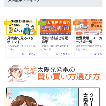
人気記事ランキング
1位
2位
3位
電気代削減と節電
見積書で見るべき
設置費用・メーカ
効果
ポイント
ー相場一覧
電気代は4段階で劇的に下
３つ確認すべきポイントを
設置費用や相場に関するこ
げられる
ご紹介
とはこちら
もっと見る »
もっと見る »
もっと見る »