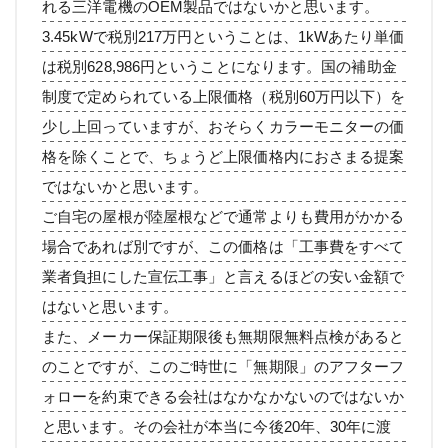
れる三洋電機のOEM製品ではないかと思います。
3.45kWで税別217万円ということは、1kWあたり単価
は税別628,986円ということになります。国の補助金
制度で定められている上限価格（税別60万円以下）を
少し上回っていますが、おそらくカラーモニターの価
格を除くことで、ちょうど上限価格内におさまる提案
ではないかと思います。
ご自宅の屋根が陸屋根などで通常よりも費用がかかる
場合であれば別ですが、この価格は「工事費をすべて
業者負担にした宣伝工事」と言えるほどの安い金額で
はないと思います。
また、メーカー保証期限後も無期限無料点検があると
のことですが、このご時世に「無期限」のアフターフ
ォローを約束できる会社はなかなかないのではないか
と思います。その会社が本当に今後20年、30年に渡