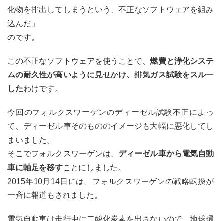
車ゼ
化物を排出してしまうという、不正なソフトウェアを組み
ロへ
込んだ」
3
のです。
エコ
カー
この不正なソフトウェアを使うことで、
燃費と浄化システ
って
本当
ムの耐久性が高いように見せかけ、排気ガス試験をスルー
にエ
した
わけです。
コカ
ー？
今回のフォルクスワーゲンのディーゼル試験不正によっ
4
て、ディーゼル車そのもののイメージも大幅に悪化してし
太陽
光発
まいました。
電と
そこでフォルクスワーゲンは、
ディーゼル車から電気自動
組み
合わ
車に軸足を移す
ことにしました。
せる
2015年10月14日には、フォルクスワーゲンの戦略転換が
こと
で、
一斉に報道もされました。
究極
のエ
電気自動車は走行中に二酸化炭素を出さないので、地球環
コカ