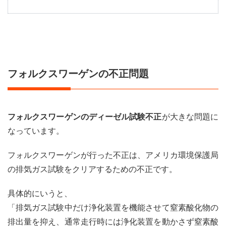
1
フォ
ルク
スワ
ーゲ
ンの
不正
フォルクスワーゲンの不正問題
問題
2
トヨ
タも
フォルクスワーゲンのディーゼル試験不正
が大きな問題に
エコ
カー
なっています。
の長
期目
フォルクスワーゲンが行った不正は、アメリカ環境保護局
標を
発
の排気ガス試験をクリアするための不正です。
表。
2050
具体的にいうと、
年ま
でに
「排気ガス試験中だけ浄化装置を機能させて窒素酸化物の
エン
排出量を抑え、通常走行時には浄化装置を動かさず窒素酸
ジン