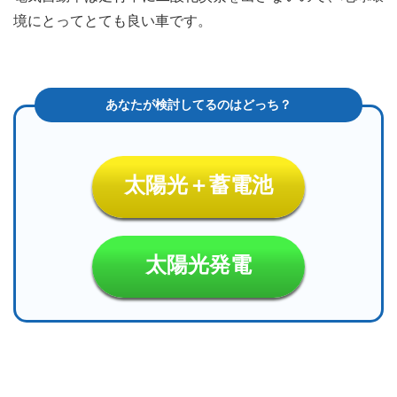
ーに
境にとってとても良い車です。
なる
5
まと
め
太陽光＋蓄電池
太陽光発電