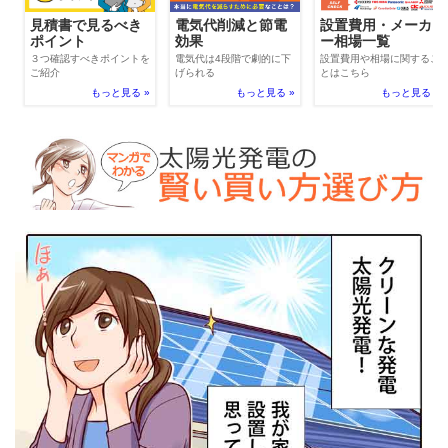
電気代削減と節電
見積書で見るべき
設置費用・メーカ
効果
ポイント
ー相場一覧
電気代は4段階で劇的に下
３つ確認すべきポイントを
設置費用や相場に関するこ
げられる
ご紹介
とはこちら
もっと見る »
もっと見る »
もっと見る »