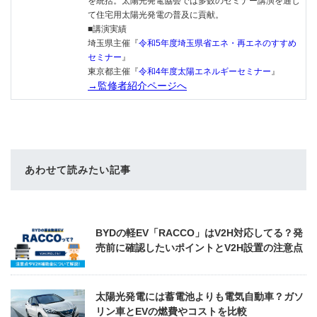
を統括。太陽光発電協会では多数のセミナー講演を通じ
て住宅用太陽光発電の普及に貢献。
■講演実績
埼玉県主催『
令和5年度埼玉県省エネ・再エネのすすめ
セミナー
』
東京都主催『
令和4年度太陽エネルギーセミナー
』
→監修者紹介ページへ
あわせて読みたい記事
BYDの軽EV「RACCO」はV2H対応してる？発
売前に確認したいポイントとV2H設置の注意点
太陽光発電には蓄電池よりも電気自動車？ガソ
リン車とEVの燃費やコストを比較