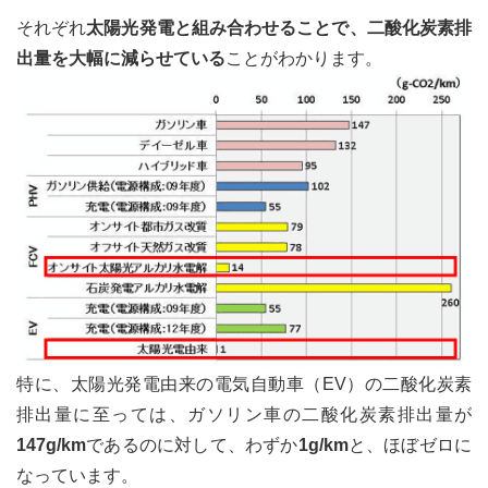
それぞれ
太陽光発電と組み合わせることで、二酸化炭素排
出量を大幅に減らせている
ことがわかります。
特に、太陽光発電由来の電気自動車（EV）の二酸化炭素
排出量に至っては、ガソリン車の二酸化炭素排出量が
147g/km
であるのに対して、わずか
1g/km
と、ほぼゼロに
なっています。