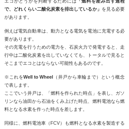
エコかどうかを判断するためには
「燃料を産み出す過程
で、どれくらい二酸化炭素を排出しているか」
を見る必要
があります。
例えば電気自動車は、動力となる電気を電池に充電する必
要があります。
その充電を行うための電力を、石炭火力で発電すると、走
行中は二酸化炭素を出していなくても、トータルで見ると
そこまでエコとはならない可能性もあるのです。
※これを
Well to Wheel
（井戸から車輪まで）という概念
で表します。
ここでいう井戸は、「燃料を作られた時点」を表し、ガソ
リンなら油田から石油をくみ上げた時点、燃料電池なら燃
料となる水素を作った時点を差します。
同様に、燃料電池車（FCV）も燃料となる水素を製造する