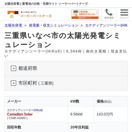
太陽光発電と蓄電池の比較・見積サイト ソーラーパートナーズ
無料相談
メニュー
太陽光発電
»
発電量・収支シミュレーション
»
カナディアンソーラー(HiKu6
三重県いなべ市の太陽光発電シミ
ュレーション
カナディアンソーラー(HiKu6)｜6.56kW｜南向き屋根｜現金支払
い
都道府県
市区町村
( 三重県)
メーカー
kW数
価格
(税込)
カナディアンソーラー(HiKu6)
Canadian Solar
6.56kW
143.0万円
( CS6R-410MS )
回収年数
20年目利益