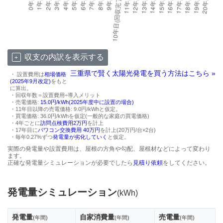
収支の内訳を表示する
三重県で賢く太陽光発電を買う方法はこちら »
・ 設置費用は
相場価格
(2025年9月改定)
をもと
に算出。
・回収年数＝設置費用÷導入メリット
・売電価格:
15.0円/kWh(2025年度中に設置の場合)
・11年目以降の売電価格: 9.0円/kWhと仮定。
・買電価格: 36.0円/kWhを仮定(一般的な家庭の買電価格)
・4年ごとに
訪問点検費用2万円
を計上
・17年目に
パワコン交換費用 40万円
を計上(20万円/台×2台)
・毎年0.27%ずつ
発電量が劣化していく
と仮定。
実際の発電量や設置費用は、屋根の方角や勾配、屋根材などによって変わり
ます。
正確な発電量シミュレーションが必要でしたら
見積り依頼
をしてください。
発電量シミュレーション
(kWh)
発電量
自家消費量
売電量
(年間)
(年間)
(年間)