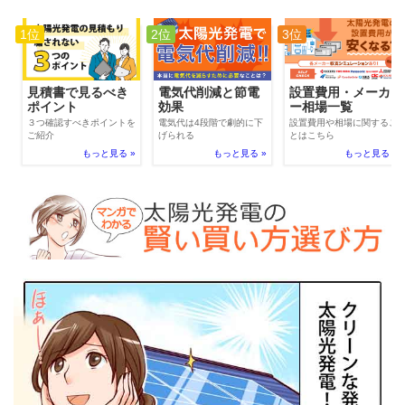
1位
2位
3位
電気代削減と節電
見積書で見るべき
設置費用・メーカ
効果
ポイント
ー相場一覧
電気代は4段階で劇的に下
３つ確認すべきポイントを
設置費用や相場に関するこ
げられる
ご紹介
とはこちら
もっと見る »
もっと見る »
もっと見る »