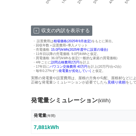
収支の内訳を表示する
・ 設置費用は
相場価格(2025年9月改定)
をもとに算出。
・回収年数＝設置費用÷導入メリット
・売電価格:
15.0円/kWh(2025年度中に設置の場合)
・11年目以降の売電価格: 9.0円/kWhと仮定。
・買電価格: 36.0円/kWhを仮定(一般的な家庭の買電価格)
・4年ごとに
訪問点検費用2万円
を計上
・17年目に
パワコン交換費用 40万円
を計上(20万円/台×2台)
・毎年0.27%ずつ
発電量が劣化していく
と仮定。
実際の発電量や設置費用は、屋根の方角や勾配、屋根材などに
正確な発電量シミュレーションが必要でしたら
見積り依頼
をし
発電量シミュレーション
(kWh)
発電量
(年間)
7,881kWh