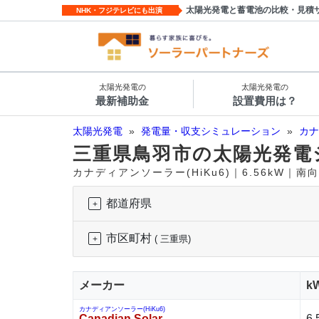
太陽光発電と蓄電池の比較・見積
NHK・フジテレビにも出演
太陽光発電の
太陽光発電の
最新補助金
設置費用は？
太陽光発電
»
発電量・収支シミュレーション
»
カナ
三重県鳥羽市の太陽光発電
カナディアンソーラー(HiKu6)｜6.56kW｜
都道府県
市区町村
( 三重県)
メーカー
k
カナディアンソーラー(HiKu6)
Canadian Solar
6.