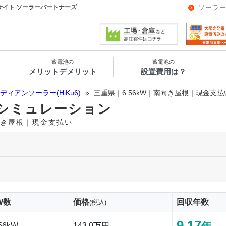
サイト ソーラーパートナーズ
ソーラ
蓄電池の
蓄電池の
メリットデメリット
設置費用は？
ディアンソーラー(HiKu6)
»
三重県｜6.56kW｜南向き屋根｜現金支払
シミュレーション
南向き屋根｜現金支払い
W数
価格
回収年数
(税込)
9.17
56kW
143.0万円