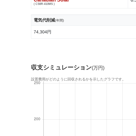
( CS6R-410MS )
電気代削減
(年間)
74,304円
収支シミュレーション
(万円)
設置費用がどのように回収されるかを示したグラフです。