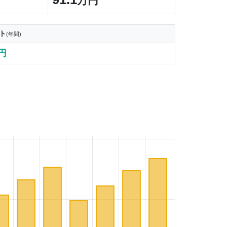
万円
ト
(年間)
2円