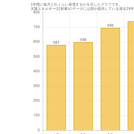
1年間に毎月どれくらい発電するかを示したグラフです。
太陽エネルギー(日射量)のデータには国が提供している過去29