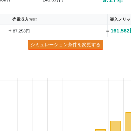
年
売電収入
導入メリッ
(年間)
+
=
161,56
87,258円
シミュレーション条件を変更する