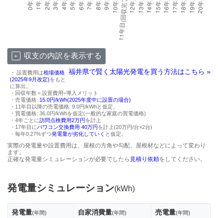
収支の内訳を表示する
福井県で賢く太陽光発電を買う方法はこちら »
・ 設置費用は
相場価格
(2025年9月改定)
をもと
に算出。
・回収年数＝設置費用÷導入メリット
・売電価格:
15.0円/kWh(2025年度中に設置の場合)
・11年目以降の売電価格: 9.0円/kWhと仮定。
・買電価格: 36.0円/kWhを仮定(一般的な家庭の買電価格)
・4年ごとに
訪問点検費用2万円
を計上
・17年目に
パワコン交換費用 40万円
を計上(20万円/台×2台)
・毎年0.27%ずつ
発電量が劣化していく
と仮定。
実際の発電量や設置費用は、屋根の方角や勾配、屋根材などによって変わり
ます。
正確な発電量シミュレーションが必要でしたら
見積り依頼
をしてください。
発電量シミュレーション
(kWh)
発電量
自家消費量
売電量
(年間)
(年間)
(年間)