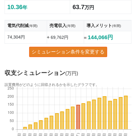
10.36
63.7
年
万円
電気代削減
売電収入
導入メリット
(年間)
(年間)
(年間)
144,066円
74,304円
+
69,762円
=
シミュレーション条件を変更する
収支シミュレーション
(万円)
設置費用がどのように回収されるかを示したグラフです。