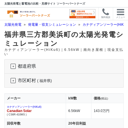
太陽光発電と蓄電池の比較・見積サイト ソーラーパートナーズ
無料相談
メニュー
太陽光発電
»
発電量・収支シミュレーション
»
カナディアンソーラー(HiKu6
福井県三方郡美浜町の太陽光発電シ
ミュレーション
カナディアンソーラー(HiKu6)｜6.56kW｜南向き屋根｜現金支払
い
都道府県
市区町村
( 福井県)
メーカー
kW数
価格
(税込)
カナディアンソーラー(HiKu6)
Canadian Solar
6.56kW
143.0万円
( CS6R-410MS )
回収年数
20年目利益