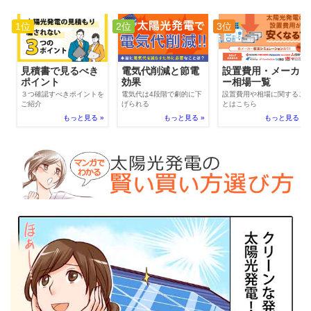
1位
2位
3位
電気代削減と節電
見積書で見るべき
設置費用・メーカ
効果
ポイント
ー相場一覧
電気代は4段階で劇的に下
３つ確認すべきポイントを
設置費用や相場に関するこ
げられる
ご紹介
とはこちら
もっと見る »
もっと見る »
もっと見る »