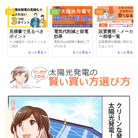
1位
2位
3位
電気代削減と節電
見積書で見るべき
設置費用・メーカ
効果
ポイント
ー相場一覧
電気代は4段階で劇的に下
３つ確認すべきポイントを
設置費用や相場に関するこ
げられる
ご紹介
とはこちら
もっと見る »
もっと見る »
もっと見る »