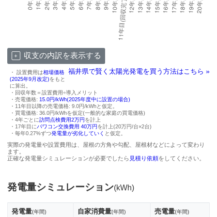
収支の内訳を表示する
福井県で賢く太陽光発電を買う方法はこちら »
・ 設置費用は
相場価格
(2025年9月改定)
をもと
に算出。
・回収年数＝設置費用÷導入メリット
・売電価格:
15.0円/kWh(2025年度中に設置の場合)
・11年目以降の売電価格: 9.0円/kWhと仮定。
・買電価格: 36.0円/kWhを仮定(一般的な家庭の買電価格)
・4年ごとに
訪問点検費用2万円
を計上
・17年目に
パワコン交換費用 40万円
を計上(20万円/台×2台)
・毎年0.27%ずつ
発電量が劣化していく
と仮定。
実際の発電量や設置費用は、屋根の方角や勾配、屋根材などによって変わり
ます。
正確な発電量シミュレーションが必要でしたら
見積り依頼
をしてください。
発電量シミュレーション
(kWh)
発電量
自家消費量
売電量
(年間)
(年間)
(年間)