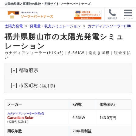
太陽光発電と蓄電池の比較・見積サイト ソーラーパートナーズ
無料相談
メニュー
太陽光発電
»
発電量・収支シミュレーション
»
カナディアンソーラー(HiKu6
福井県勝山市の太陽光発電シミュ
レーション
カナディアンソーラー(HiKu6)｜6.56kW｜南向き屋根｜現金支払
い
都道府県
市区町村
( 福井県)
メーカー
kW数
価格
(税込)
カナディアンソーラー(HiKu6)
Canadian Solar
6.56kW
143.0万円
( CS6R-410MS )
回収年数
20年目利益