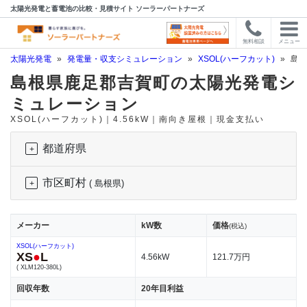
太陽光発電と蓄電池の比較・見積サイト ソーラーパートナーズ
無料相談
メニュー
太陽光発電
»
発電量・収支シミュレーション
»
XSOL(ハーフカット)
»
島根
島根県鹿足郡吉賀町の太陽光発電シ
ミュレーション
XSOL(ハーフカット)｜4.56kW｜南向き屋根｜現金支払い
都道府県
市区町村
( 島根県)
メーカー
kW数
価格
(税込)
XSOL(ハーフカット)
XS
●
L
4.56kW
121.7万円
( XLM120-380L)
回収年数
20年目利益