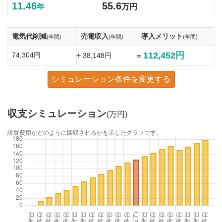
11.46
55.6
年
万円
電気代削減
売電収入
導入メリット
(年間)
(年間)
(年間)
112,452円
74,304円
+
38,148円
=
シミュレーション条件を変更する
収支シミュレーション
(万円)
設置費用がどのように回収されるかを示したグラフです。