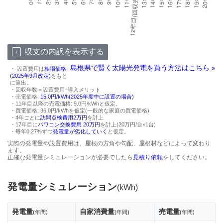
収支の内訳を表示する
島根県で賢く太陽光発電を買う方法はこちら »
・ 設置費用は
相場価格
(2025年9月改定)
をもと
に算出。
・回収年数＝設置費用÷導入メリット
・売電価格:
15.0円/kWh(2025年度中に設置の場合)
・11年目以降の売電価格: 9.0円/kWhと仮定。
・買電価格: 36.0円/kWhを仮定(一般的な家庭の買電価格)
・4年ごとに
訪問点検費用2万円
を計上
・17年目に
パワコン交換費用 20万円
を計上(20万円/台×1台)
・毎年0.27%ずつ
発電量が劣化していく
と仮定。
実際の発電量や設置費用は、屋根の方角や勾配、屋根材などによって変わり
ます。
正確な発電量シミュレーションが必要でしたら
見積り依頼
をしてください。
発電量シミュレーション
(kWh)
発電量
自家消費量
売電量
(年間)
(年間)
(年間)