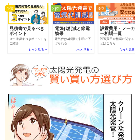
1位
2位
3位
電気代削減と節電
見積書で見るべき
設置費用・メーカ
効果
ポイント
ー相場一覧
電気代は4段階で劇的に下
３つ確認すべきポイントを
設置費用や相場に関するこ
げられる
ご紹介
とはこちら
もっと見る »
もっと見る »
もっと見る »