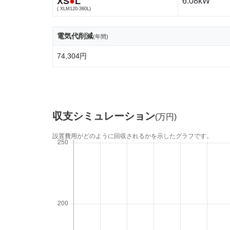
XS
●
L
6.08kW
( XLM120-380L)
電気代削減
(年間)
74,304円
収支シミュレーション
(万円)
設置費用がどのように回収されるかを示したグラフです。