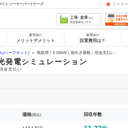
サイト ソーラーパートナーズ
ソーラ
蓄電池の
蓄電池の
メリットデメリット
設置費用は？
OL(ハーフカット)
»
鳥取県｜6.08kW｜南向き屋根｜現金支払い
光発電シミュレーション
｜現金支払い
価格
回収年数
(税込)