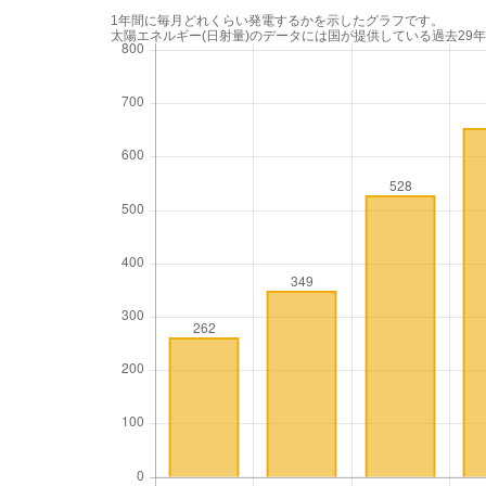
1年間に毎月どれくらい発電するかを示したグラフです。
太陽エネルギー(日射量)のデータには国が提供している過去29