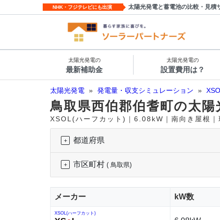
太陽光発電と蓄電池の比較・見積
NHK・フジテレビにも出演
太陽光発電の
太陽光発電の
最新補助金
設置費用は？
太陽光発電
»
発電量・収支シミュレーション
»
XS
鳥取県西伯郡伯耆町の太陽
XSOL(ハーフカット)｜6.08kW｜南向き屋根
都道府県
市区町村
( 鳥取県)
メーカー
kW数
XSOL(ハーフカット)