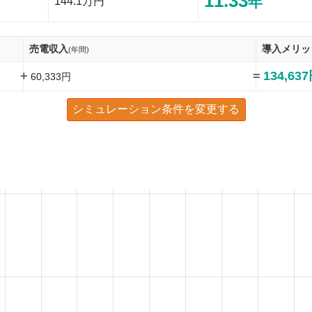
11.33
年
144.1万円
売電収入
導入メリッ
(年間)
+
=
134,63
60,333円
シミュレーション条件を変更する