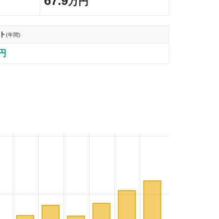
67.9
万円
ト
(年間)
7円