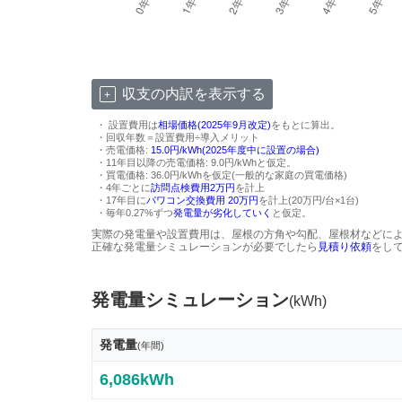
収支の内訳を表示する
・ 設置費用は
相場価格(2025年9月改定)
をもとに算出。
・回収年数＝設置費用÷導入メリット
・売電価格:
15.0円/kWh(2025年度中に設置の場合)
・11年目以降の売電価格: 9.0円/kWhと仮定。
・買電価格: 36.0円/kWhを仮定(一般的な家庭の買電価格)
・4年ごとに
訪問点検費用2万円
を計上
・17年目に
パワコン交換費用 20万円
を計上(20万円/台×1台)
・毎年0.27%ずつ
発電量が劣化していく
と仮定。
実際の発電量や設置費用は、屋根の方角や勾配、屋根材などに
正確な発電量シミュレーションが必要でしたら
見積り依頼
をし
発電量シミュレーション
(kWh)
発電量
(年間)
6,086kWh