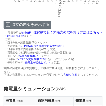
収支の内訳を表示する
佐賀県で賢く太陽光発電を買う方法はこちら »
・ 設置費用は
相場価格
(2025年9月改定)
をもと
に算出。
・回収年数＝設置費用÷導入メリット
・売電価格:
15.0円/kWh(2025年度中に設置の場合)
・11年目以降の売電価格: 9.0円/kWhと仮定。
・買電価格: 36.0円/kWhを仮定(一般的な家庭の買電価格)
・4年ごとに
訪問点検費用2万円
を計上
・17年目に
パワコン交換費用 20万円
を計上(20万円/台×1台)
・毎年0.27%ずつ
発電量が劣化していく
と仮定。
実際の発電量や設置費用は、屋根の方角や勾配、屋根材などによって変わり
ます。
正確な発電量シミュレーションが必要でしたら
見積り依頼
をしてください。
発電量シミュレーション
(kWh)
発電量
自家消費量
売電量
(年間)
(年間)
(年間)