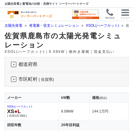
太陽光発電と蓄電池の比較・見積サイト ソーラーパートナーズ
無料相談
メニュー
太陽光発電
»
発電量・収支シミュレーション
»
XSOL(ハーフカット)
»
佐賀
佐賀県鹿島市の太陽光発電シミュ
レーション
XSOL(ハーフカット)｜6.08kW｜南向き屋根｜現金支払い
都道府県
市区町村
( 佐賀県)
メーカー
kW数
価格
(税込)
XSOL(ハーフカット)
XS
●
L
6.08kW
144.1万円
( XLM120-380L)
回収年数
20年目利益