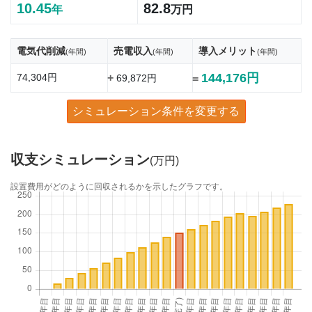
10.45
82.8
年
万円
電気代削減
売電収入
導入メリット
(年間)
(年間)
(年間)
144,176円
74,304円
+
69,872円
=
シミュレーション条件を変更する
収支シミュレーション
(万円)
設置費用がどのように回収されるかを示したグラフです。