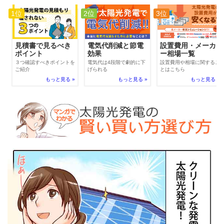
1位
2位
3位
電気代削減と節電
見積書で見るべき
設置費用・メーカ
効果
ポイント
ー相場一覧
電気代は4段階で劇的に下
３つ確認すべきポイントを
設置費用や相場に関するこ
げられる
ご紹介
とはこちら
もっと見る »
もっと見る »
もっと見る »