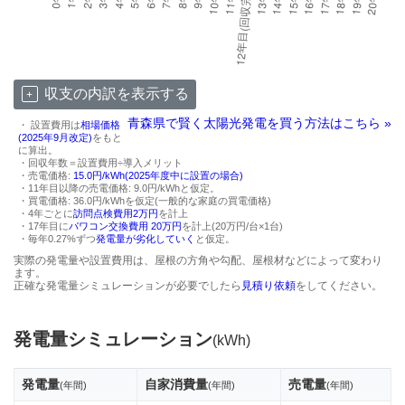
収支の内訳を表示する
青森県で賢く太陽光発電を買う方法はこちら »
・ 設置費用は
相場価格
(2025年9月改定)
をもと
に算出。
・回収年数＝設置費用÷導入メリット
・売電価格:
15.0円/kWh(2025年度中に設置の場合)
・11年目以降の売電価格: 9.0円/kWhと仮定。
・買電価格: 36.0円/kWhを仮定(一般的な家庭の買電価格)
・4年ごとに
訪問点検費用2万円
を計上
・17年目に
パワコン交換費用 20万円
を計上(20万円/台×1台)
・毎年0.27%ずつ
発電量が劣化していく
と仮定。
実際の発電量や設置費用は、屋根の方角や勾配、屋根材などによって変わり
ます。
正確な発電量シミュレーションが必要でしたら
見積り依頼
をしてください。
発電量シミュレーション
(kWh)
発電量
自家消費量
売電量
(年間)
(年間)
(年間)