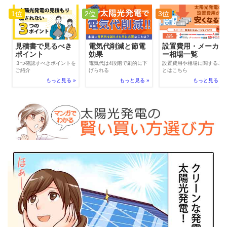
1位
2位
3位
電気代削減と節電
見積書で見るべき
設置費用・メーカ
効果
ポイント
ー相場一覧
電気代は4段階で劇的に下
３つ確認すべきポイントを
設置費用や相場に関するこ
げられる
ご紹介
とはこちら
もっと見る »
もっと見る »
もっと見る »