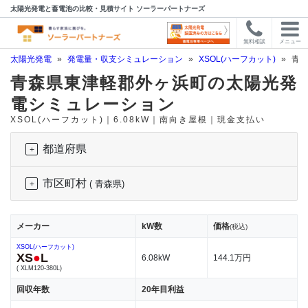
太陽光発電と蓄電池の比較・見積サイト ソーラーパートナーズ
無料相談
メニュー
太陽光発電
»
発電量・収支シミュレーション
»
XSOL(ハーフカット)
»
青森
青森県東津軽郡外ヶ浜町の太陽光発
電シミュレーション
XSOL(ハーフカット)｜6.08kW｜南向き屋根｜現金支払い
都道府県
市区町村
( 青森県)
メーカー
kW数
価格
(税込)
XSOL(ハーフカット)
XS
●
L
6.08kW
144.1万円
( XLM120-380L)
回収年数
20年目利益