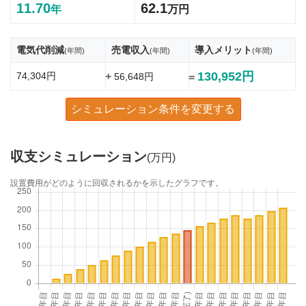
11.70
62.1
年
万円
電気代削減
売電収入
導入メリット
(年間)
(年間)
(年間)
130,952円
74,304円
+
56,648円
=
シミュレーション条件を変更する
収支シミュレーション
(万円)
設置費用がどのように回収されるかを示したグラフです。