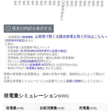
収支の内訳を表示する
山形県で賢く太陽光発電を買う方法はこちら »
・ 設置費用は
相場価格
(2025年9月改定)
をもと
に算出。
・回収年数＝設置費用÷導入メリット
・売電価格:
15.0円/kWh(2025年度中に設置の場合)
・11年目以降の売電価格: 9.0円/kWhと仮定。
・買電価格: 36.0円/kWhを仮定(一般的な家庭の買電価格)
・4年ごとに
訪問点検費用2万円
を計上
・17年目に
パワコン交換費用 40万円
を計上(20万円/台×2台)
・毎年0.27%ずつ
発電量が劣化していく
と仮定。
実際の発電量や設置費用は、屋根の方角や勾配、屋根材などによって変わり
ます。
正確な発電量シミュレーションが必要でしたら
見積り依頼
をしてください。
発電量シミュレーション
(kWh)
発電量
自家消費量
売電量
(年間)
(年間)
(年間)