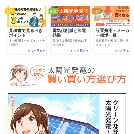
1位
2位
3位
電気代削減と節電
見積書で見るべき
設置費用・メーカ
効果
ポイント
ー相場一覧
電気代は4段階で劇的に下
３つ確認すべきポイントを
設置費用や相場に関するこ
げられる
ご紹介
とはこちら
もっと見る »
もっと見る »
もっと見る »