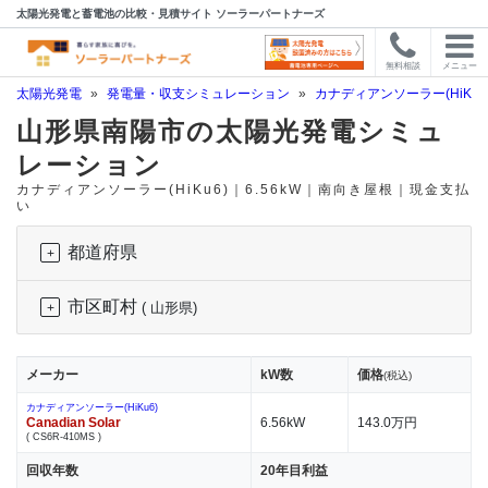
太陽光発電と蓄電池の比較・見積サイト ソーラーパートナーズ
無料相談
メニュー
太陽光発電
»
発電量・収支シミュレーション
»
カナディアンソーラー(HiKu6
山形県南陽市の太陽光発電シミュ
レーション
カナディアンソーラー(HiKu6)｜6.56kW｜南向き屋根｜現金支払
い
都道府県
市区町村
( 山形県)
メーカー
kW数
価格
(税込)
カナディアンソーラー(HiKu6)
Canadian Solar
6.56kW
143.0万円
( CS6R-410MS )
回収年数
20年目利益