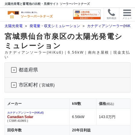
太陽光発電と蓄電池の比較・見積サイト ソーラーパートナーズ
無料相談
メニュー
太陽光発電
»
発電量・収支シミュレーション
»
カナディアンソーラー(HiKu6
宮城県仙台市泉区の太陽光発電シ
ミュレーション
カナディアンソーラー(HiKu6)｜6.56kW｜南向き屋根｜現金支払
い
都道府県
市区町村
( 宮城県)
メーカー
kW数
価格
(税込)
カナディアンソーラー(HiKu6)
Canadian Solar
6.56kW
143.0万円
( CS6R-410MS )
回収年数
20年目利益