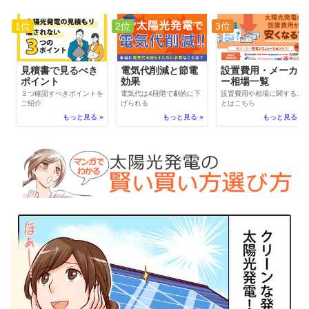
1位
2位
3位
電気代削減と節電
見積書で見るべき
設置費用・メーカ
効果
ポイント
ー相場一覧
電気代は4段階で劇的に下
３つ確認すべきポイントを
設置費用や相場に関するこ
げられる
ご紹介
とはこちら
もっと見る »
もっと見る »
もっと見る »