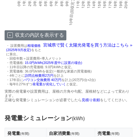
収支の内訳を表示する
宮城県で賢く太陽光発電を買う方法はこちら »
・ 設置費用は
相場価格
(2025年9月改定)
をもと
に算出。
・回収年数＝設置費用÷導入メリット
・売電価格:
15.0円/kWh(2025年度中に設置の場合)
・11年目以降の売電価格: 9.0円/kWhと仮定。
・買電価格: 36.0円/kWhを仮定(一般的な家庭の買電価格)
・4年ごとに
訪問点検費用2万円
を計上
・17年目に
パワコン交換費用 40万円
を計上(20万円/台×2台)
・毎年0.27%ずつ
発電量が劣化していく
と仮定。
実際の発電量や設置費用は、屋根の方角や勾配、屋根材などによって変わり
ます。
正確な発電量シミュレーションが必要でしたら
見積り依頼
をしてください。
発電量シミュレーション
(kWh)
発電量
自家消費量
売電量
(年間)
(年間)
(年間)