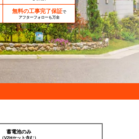
無料の工事完了保証
で
アフターフォローも万全
蓄電池のみ
（V2Hセット含む）