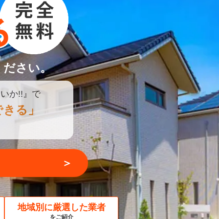
ください。
いか!!』で
できる」
＞
地域別に厳選した業者
をご紹介