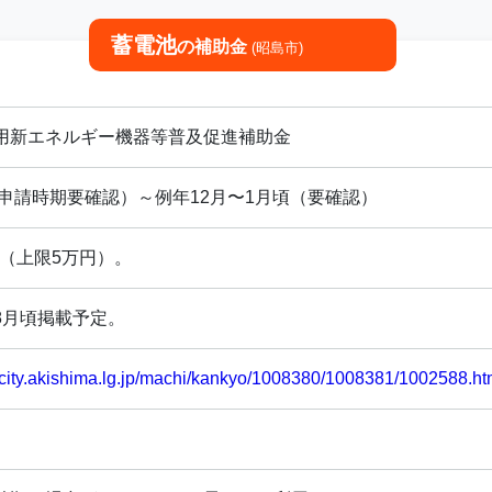
蓄電池
の補助金
(昭島市)
用新エネルギー機器等普及促進補助金
（申請時期要確認）～例年12月〜1月頃（要確認）
3（上限5万円）。
8月頃掲載予定。
.city.akishima.lg.jp/machi/kankyo/1008380/1008381/1002588.h