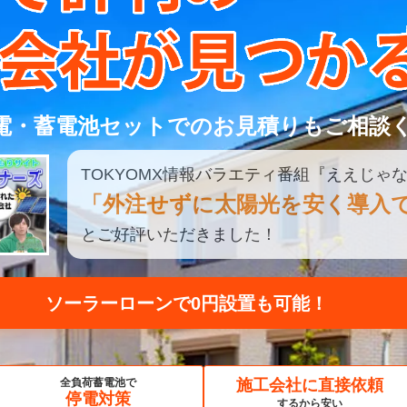
電・蓄電池セットでのお見積りもご相談
TOKYOMX
情報
バラエティ
番組
『ええじゃな
「外注せずに太陽光を安く導入
とご好評いただきました！
ソーラーローンで0円設置も可能！
全負荷蓄電池で
施工会社に直接依頼
停電対策
するから安い