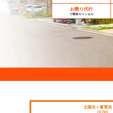
お断り代行
で簡単キャンセル
太陽光＋蓄電池
■■■■
(V2H)