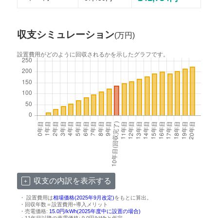
収支シミュレーション
(万円)
設置費用がどのように回収されるかを示したグラフです。
収支の内訳を表示する
・ 設置費用は
相場価格(2025年9月改定)
をもとに算出。
・回収年数＝設置費用÷導入メリット
・売電価格:
15.0円/kWh(2025年度中に設置の場合)
・11年目以降の売電価格: 9.0円/kWhと仮定。