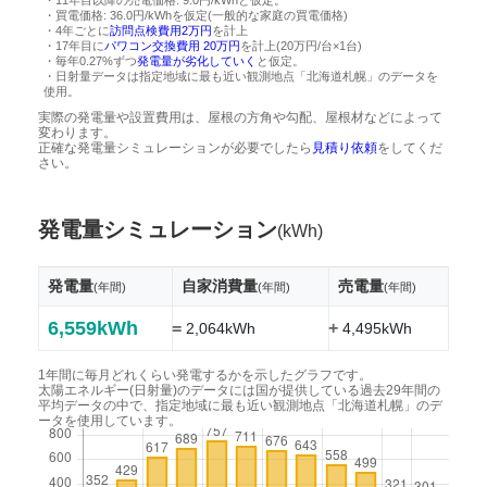
・買電価格: 36.0円/kWhを仮定(一般的な家庭の買電価格)
・4年ごとに
訪問点検費用2万円
を計上
・17年目に
パワコン交換費用 20万円
を計上(20万円/台×1台)
・毎年0.27%ずつ
発電量が劣化していく
と仮定。
・日射量データは指定地域に最も近い観測地点「北海道札幌」のデータを
使用。
実際の発電量や設置費用は、屋根の方角や勾配、屋根材などによって
変わります。
正確な発電量シミュレーションが必要でしたら
見積り依頼
をしてくだ
さい。
発電量シミュレーション
(kWh)
発電量
自家消費量
売電量
(年間)
(年間)
(年間)
6,559kWh
=
+
2,064kWh
4,495kWh
1年間に毎月どれくらい発電するかを示したグラフです。
太陽エネルギー(日射量)のデータには国が提供している過去29年間の
平均データの中で、指定地域に最も近い観測地点「北海道札幌」のデ
ータを使用しています。