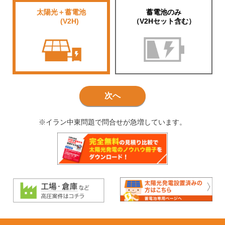
太陽光＋蓄電池
蓄電池のみ
■■■■
(V2H)
（V2Hセット含む）
次へ
※イラン中東問題で問合せが急増しています。