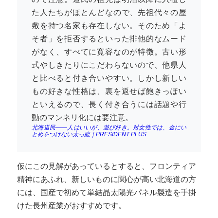
た人たちがほとんどなので、先祖代々の屋
敷を持つ名家も存在しない。そのため「よ
そ者」を拒否するといった排他的なムード
がなく、すべてに寛容なのが特徴。古い形
式やしきたりにこだわらないので、他県人
と比べると付き合いやすい。しかし新しい
もの好きな性格は、裏を返せば飽きっぽい
といえるので、長く付き合うには話題や行
動のマンネリ化には要注意。
北海道民――人はいいが、遊び好き。対女性では、金にい
とめをつけない太っ腹｜PRESIDENT PLUS
仮にこの見解があっているとすると、フロンティア
精神にあふれ、新しいものに関心が高い北海道の方
には、国産で初めて単結晶太陽光パネル製造を手掛
けた長州産業がおすすめです。