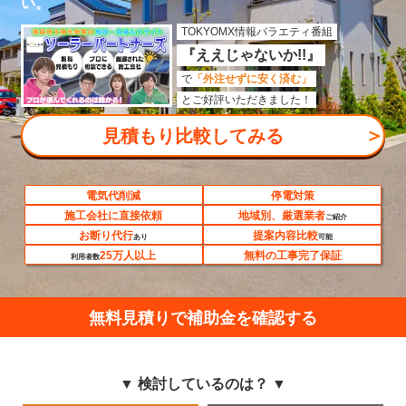
い。
TOKYOMX情報バラエティ番組
『ええじゃないか!!』
で
「外注せずに安く済む」
とご好評いただきました！
＞
見積もり比較してみる
電気代削減
停電対策
施工会社に直接依頼
地域別、厳選業者
ご紹介
お断り代行
提案内容比較
あり
可能
25万人以上
無料の工事完了保証
利用者数
無料見積りで補助金を確認する
▼ 検討しているのは？ ▼