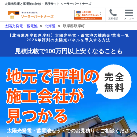
太陽光発電と蓄電池の比較・見積サイト ソーラーパートナーズ
無料相談
メニュー
太陽光発電・蓄電池
»
北海道
»
厚岸郡厚岸町
【北海道厚岸郡厚岸町】太陽光発電・蓄電池の補助金/業者一覧
2026年評判の太陽光パネルを導入する方法
見積比較で100万円以上安くなることも
太陽光発電・蓄電池セットでのお見積りもご相談くださ