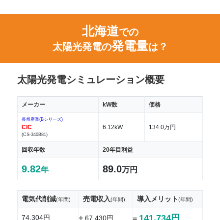
北海道
での
発電量
太陽光発電の
は？
太陽光発電シミュレーション概要
メーカー
kW数
価格
長州産業(Bシリーズ)
CIC
6.12kW
134.0万円
(CS-340B81)
回収年数
20年目利益
9.82
89.0
年
万円
電気代削減
売電収入
導入メリット
(年間)
(年間)
(年間)
141,734円
74,304円
+
67,430円
=