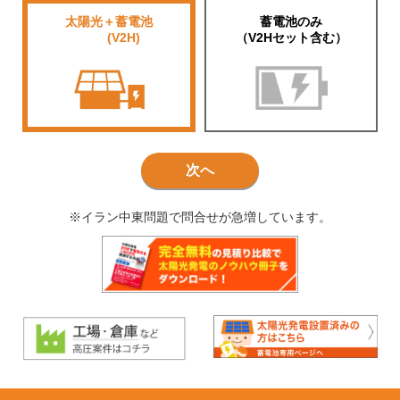
太陽光＋蓄電池
蓄電池のみ
■■■■
(V2H)
（V2Hセット含む）
次へ
※イラン中東問題で問合せが急増しています。