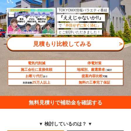
い。
TOKYOMX情報バラエティ番組
『ええじゃないか!!』
で
「外注せずに安く済む」
とご好評いただきました！
＞
見積もり比較してみる
電気代削減
停電対策
施工会社に直接依頼
地域別、厳選業者
ご紹介
お断り代行
提案内容比較
あり
可能
25万人以上
無料の工事完了保証
利用者数
無料見積りで補助金を確認する
▼ 検討しているのは？ ▼