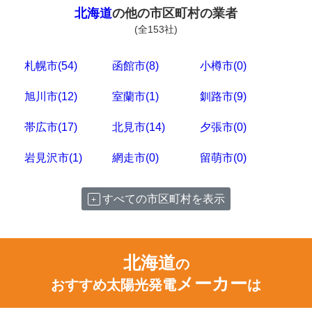
北海道
の他の市区町村の業者
(全153社)
札幌市(54)
函館市(8)
小樽市(0)
旭川市(12)
室蘭市(1)
釧路市(9)
帯広市(17)
北見市(14)
夕張市(0)
岩見沢市(1)
網走市(0)
留萌市(0)
すべての市区町村を表示
北海道
の
メーカー
おすすめ太陽光発電
は