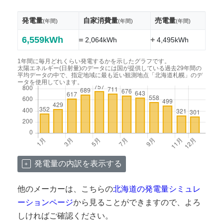
発電量
自家消費量
売電量
(年間)
(年間)
(年間)
6,559kWh
=
+
2,064kWh
4,495kWh
1年間に毎月どれくらい発電するかを示したグラフです。
太陽エネルギー(日射量)のデータには国が提供している過去29年間の
平均データの中で、指定地域に最も近い観測地点「北海道札幌」のデ
ータを使用しています。
発電量の内訳を表示する
他のメーカーは、こちらの
北海道の発電量シミュレ
ーションページ
から見ることができますので、よろ
しければご確認ください。