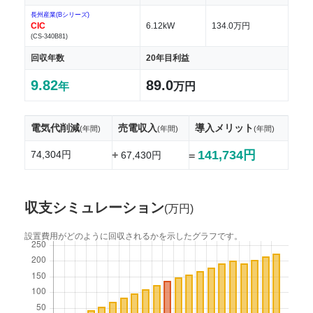
長州産業(Bシリーズ)
CIC
6.12kW
134.0万円
(CS-340B81)
回収年数
20年目利益
9.82
89.0
年
万円
電気代削減
売電収入
導入メリット
(年間)
(年間)
(年間)
141,734円
74,304円
+
67,430円
=
収支シミュレーション
(万円)
設置費用がどのように回収されるかを示したグラフです。