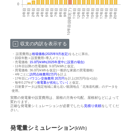
収支の内訳を表示する
・ 設置費用は
相場価格(2025年9月改定)
をもとに算出。
・回収年数＝設置費用÷導入メリット
・売電価格:
15.0円/kWh(2025年度中に設置の場合)
・11年目以降の売電価格: 9.0円/kWhと仮定。
・買電価格: 36.0円/kWhを仮定(一般的な家庭の買電価格)
・4年ごとに
訪問点検費用2万円
を計上
・17年目に
パワコン交換費用 20万円
を計上(20万円/台×1台)
・毎年0.27%ずつ
発電量が劣化していく
と仮定。
・日射量データは指定地域に最も近い観測地点「北海道札幌」のデータを
使用。
実際の発電量や設置費用は、屋根の方角や勾配、屋根材などによって
変わります。
正確な発電量シミュレーションが必要でしたら
見積り依頼
をしてくだ
さい。
発電量シミュレーション
(kWh)