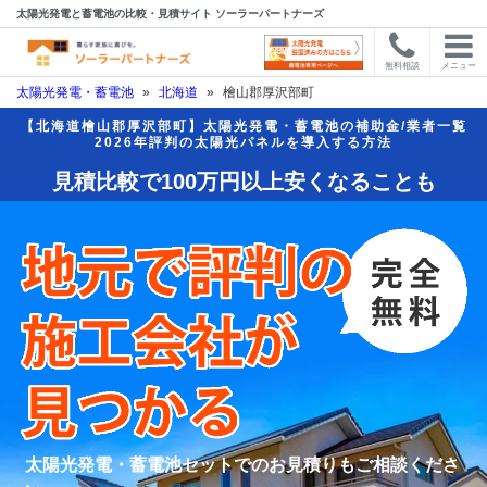
太陽光発電と蓄電池の比較・見積サイト ソーラーパートナーズ
無料相談
メニュー
太陽光発電・蓄電池
»
北海道
»
檜山郡厚沢部町
【北海道檜山郡厚沢部町】太陽光発電・蓄電池の補助金/業者一覧
2026年評判の太陽光パネルを導入する方法
見積比較で100万円以上安くなることも
太陽光発電・蓄電池セットでのお見積りもご相談くださ