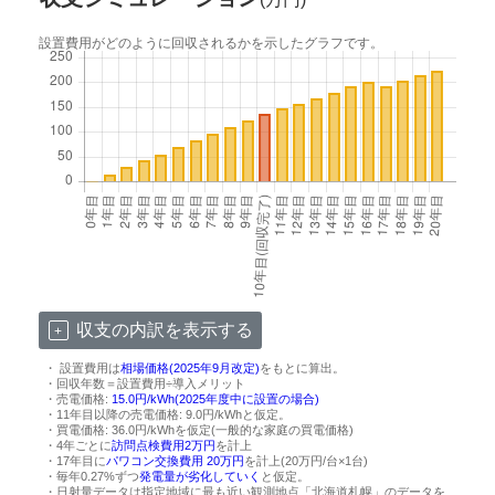
設置費用がどのように回収されるかを示したグラフです。
収支の内訳を表示する
・ 設置費用は
相場価格(2025年9月改定)
をもとに算出。
・回収年数＝設置費用÷導入メリット
・売電価格:
15.0円/kWh(2025年度中に設置の場合)
・11年目以降の売電価格: 9.0円/kWhと仮定。
・買電価格: 36.0円/kWhを仮定(一般的な家庭の買電価格)
・4年ごとに
訪問点検費用2万円
を計上
・17年目に
パワコン交換費用 20万円
を計上(20万円/台×1台)
・毎年0.27%ずつ
発電量が劣化していく
と仮定。
・日射量データは指定地域に最も近い観測地点「北海道札幌」のデータを