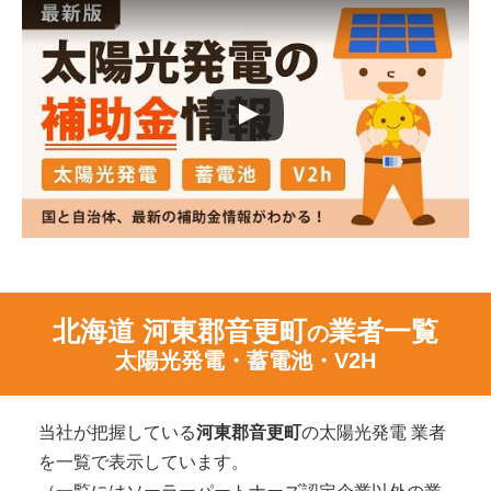
北海道 河東郡音更町
業者一覧
の
太陽光発電・蓄電池・V2H
当社が把握している
河東郡音更町
の太陽光発電 業者
を一覧で表示しています。