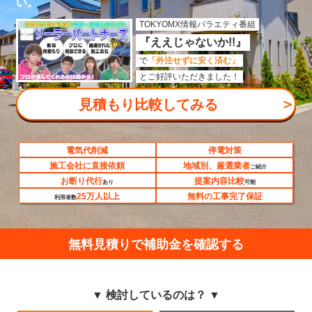
い。
TOKYOMX情報バラエティ番組
『ええじゃないか!!』
で
「外注せずに安く済む」
とご好評いただきました！
＞
見積もり比較してみる
電気代削減
停電対策
施工会社に直接依頼
地域別、厳選業者
ご紹介
お断り代行
提案内容比較
あり
可能
25万人以上
無料の工事完了保証
利用者数
無料見積りで補助金を確認する
▼ 検討しているのは？ ▼