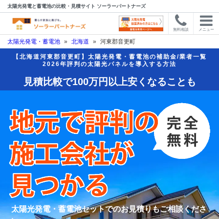
太陽光発電と蓄電池の比較・見積サイト ソーラーパートナーズ
無料相談
メニュー
太陽光発電・蓄電池
»
北海道
»
河東郡音更町
【北海道河東郡音更町】太陽光発電・蓄電池の補助金/業者一覧
2026年評判の太陽光パネルを導入する方法
見積比較で100万円以上安くなることも
太陽光発電・蓄電池セットでのお見積りもご相談くださ