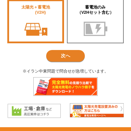
太陽光＋蓄電池
蓄電池のみ
■■■■
(V2H)
（V2Hセット含む）
次へ
※イラン中東問題で問合せが急増しています。