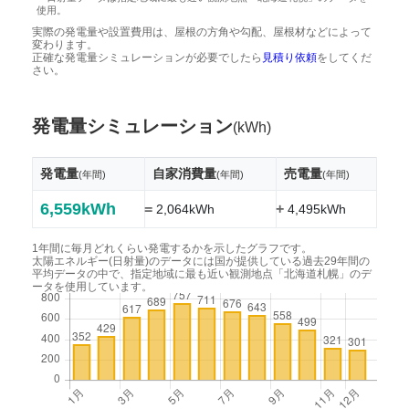
使用。
実際の発電量や設置費用は、屋根の方角や勾配、屋根材などによって
変わります。
正確な発電量シミュレーションが必要でしたら
見積り依頼
をしてくだ
さい。
発電量シミュレーション
(kWh)
発電量
自家消費量
売電量
(年間)
(年間)
(年間)
6,559kWh
=
+
2,064kWh
4,495kWh
1年間に毎月どれくらい発電するかを示したグラフです。
太陽エネルギー(日射量)のデータには国が提供している過去29年間の
平均データの中で、指定地域に最も近い観測地点「北海道札幌」のデ
ータを使用しています。