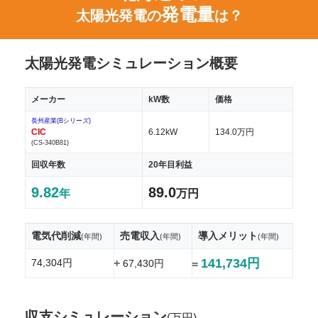
発電量
太陽光発電の
は？
太陽光発電シミュレーション概要
メーカー
kW数
価格
長州産業(Bシリーズ)
CIC
6.12kW
134.0万円
(CS-340B81)
回収年数
20年目利益
9.82
89.0
年
万円
電気代削減
売電収入
導入メリット
(年間)
(年間)
(年間)
141,734円
74,304円
+
67,430円
=
収支シミュレーション
(万円)