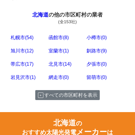
北海道
の他の市区町村の業者
(全153社)
札幌市(54)
函館市(8)
小樽市(0)
旭川市(12)
室蘭市(1)
釧路市(9)
帯広市(17)
北見市(14)
夕張市(0)
岩見沢市(1)
網走市(0)
留萌市(0)
すべての市区町村を表示
北海道
の
メーカー
おすすめ太陽光発電
は