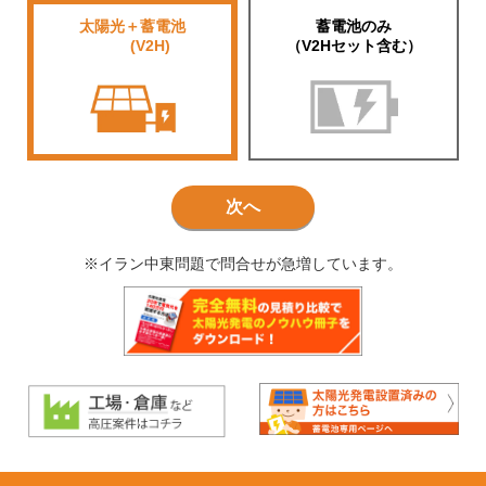
太陽光＋蓄電池
蓄電池のみ
■■■■
(V2H)
（V2Hセット含む）
次へ
※イラン中東問題で問合せが急増しています。