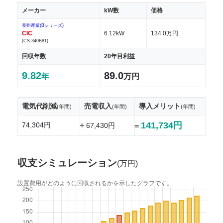
メーカー
kW数
価格
長州産業(Bシリーズ)
CIC
6.12kW
134.0万円
(CS-340B81)
回収年数
20年目利益
9.82
89.0
年
万円
電気代削減
売電収入
導入メリット
(年間)
(年間)
(年間)
141,734円
74,304円
+
67,430円
=
収支シミュレーション
(万円)
設置費用がどのように回収されるかを示したグラフです。