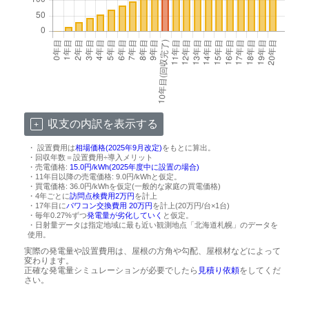
収支の内訳を表示する
・ 設置費用は
相場価格(2025年9月改定)
をもとに算出。
・回収年数＝設置費用÷導入メリット
・売電価格:
15.0円/kWh(2025年度中に設置の場合)
・11年目以降の売電価格: 9.0円/kWhと仮定。
・買電価格: 36.0円/kWhを仮定(一般的な家庭の買電価格)
・4年ごとに
訪問点検費用2万円
を計上
・17年目に
パワコン交換費用 20万円
を計上(20万円/台×1台)
・毎年0.27%ずつ
発電量が劣化していく
と仮定。
・日射量データは指定地域に最も近い観測地点「北海道札幌」のデータを
使用。
実際の発電量や設置費用は、屋根の方角や勾配、屋根材などによって
変わります。
正確な発電量シミュレーションが必要でしたら
見積り依頼
をしてくだ
さい。