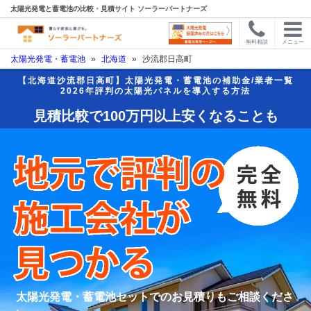
太陽光発電と蓄電池の比較・見積サイト ソーラーパートナーズ
無料相談
メニュー
太陽光発電・蓄電池
»
北海道
»
沙流郡日高町
【北海道沙流郡日高町】太陽光発電・蓄電池の補助金/業者一覧
2026年評判の太陽光パネルを導入する方法
見積比較で100万円以上安くなることも
太陽光発電・蓄電池セットでのお見積りもご相談くださ