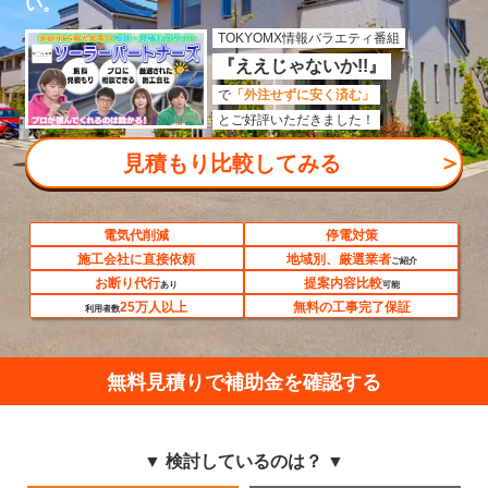
い。
TOKYOMX情報バラエティ番組
『ええじゃないか!!』
で
「外注せずに安く済む」
とご好評いただきました！
＞
見積もり比較してみる
電気代削減
停電対策
施工会社に直接依頼
地域別、厳選業者
ご紹介
お断り代行
提案内容比較
あり
可能
25万人以上
無料の工事完了保証
利用者数
無料見積りで補助金を確認する
▼ 検討しているのは？ ▼