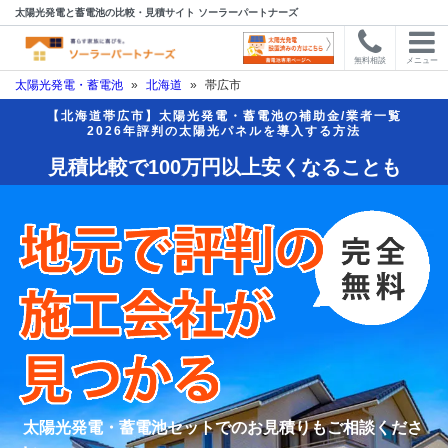
太陽光発電と蓄電池の比較・見積サイト ソーラーパートナーズ
無料相談
メニュー
太陽光発電・蓄電池
»
北海道
»
帯広市
【北海道帯広市】太陽光発電・蓄電池の補助金/業者一覧
2026年評判の太陽光パネルを導入する方法
見積比較で100万円以上安くなることも
太陽光発電・蓄電池セットでのお見積りもご相談くださ