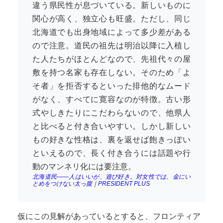
違う県民性が息づいている。新しいものに
関心が高く、独立心も旺盛。ただし、同じ
北海道でも出身地域によって多少差がある
ので注意。道民の祖先は明治以降に入植し
た人たちがほとんどなので、先祖代々の屋
敷を持つ名家も存在しない。そのため「よ
そ者」を拒否するといった排他的なムード
がなく、すべてに寛容なのが特徴。古い形
式やしきたりにこだわらないので、他県人
と比べると付き合いやすい。しかし新しい
もの好きな性格は、裏を返せば飽きっぽい
といえるので、長く付き合うには話題や行
動のマンネリ化には要注意。
北海道民――人はいいが、遊び好き。対女性では、金にい
とめをつけない太っ腹｜PRESIDENT PLUS
仮にこの見解があっているとすると、フロンティア