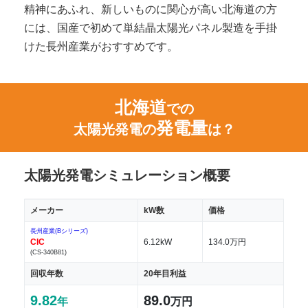
精神にあふれ、新しいものに関心が高い北海道の方
には、国産で初めて単結晶太陽光パネル製造を手掛
けた長州産業がおすすめです。
北海道
での
発電量
太陽光発電の
は？
太陽光発電シミュレーション概要
メーカー
kW数
価格
長州産業(Bシリーズ)
CIC
6.12kW
134.0万円
(CS-340B81)
回収年数
20年目利益
9.82
89.0
年
万円