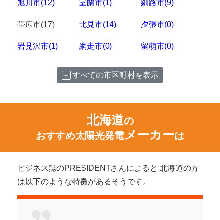
旭川市(12)
室蘭市(1)
釧路市(9)
帯広市(17)
北見市(14)
夕張市(0)
岩見沢市(1)
網走市(0)
留萌市(0)
すべての市区町村を表示
北海道
の
メーカー
おすすめ太陽光発電
は
ビジネス誌のPRESIDENTさんによると 北海道の方
は以下のような特徴があるそうです。