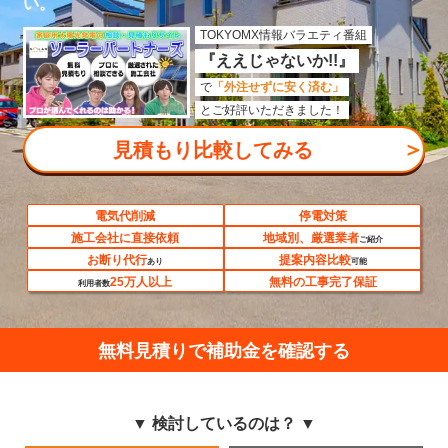
い。
TOKYOMX情報バラエティ番組
『ええじゃないか!!』
で
「外注せずに安く済む」
とご好評いただきました！
＞
見積もり比較してみる
電気代削減
停電対策
施工会社に直接依頼
地域別、厳選業者
ご紹介
お断り代行
提案内容比較
あり
可能
25万人以上
無料の工事完了保証
利用者数
無料見積りで補助金を確認する
▼ 検討しているのは？ ▼