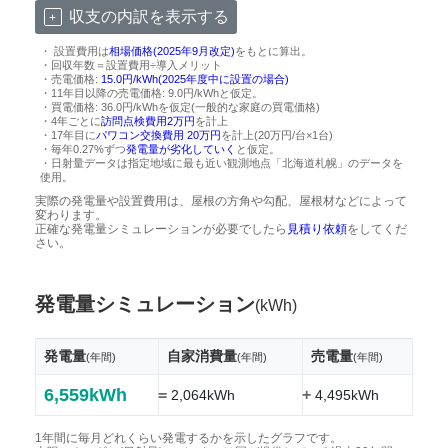
収支の内訳を表示する
・ 設置費用は
相場価格(2025年9月改定)
をもとに算出。
・回収年数＝設置費用÷導入メリット
・売電価格:
15.0円/kWh(2025年度中に設置の場合)
・11年目以降の売電価格: 9.0円/kWhと仮定。
・買電価格: 36.0円/kWhを仮定(一般的な家庭の買電価格)
・4年ごとに
訪問点検費用2万円
を計上
・17年目に
パワコン交換費用 20万円
を計上(20万円/台×1台)
・毎年0.27%ずつ
発電量が劣化していく
と仮定。
・日射量データは指定地域に最も近い観測地点「北海道札幌」のデータを
使用。
実際の発電量や設置費用は、屋根の方角や勾配、屋根材などによって
変わります。
正確な発電量シミュレーションが必要でしたら
見積り依頼
をしてくだ
さい。
発電量シミュレーション
(kWh)
発電量
自家消費量
売電量
(年間)
(年間)
(年間)
6,559kWh
=
+
2,064kWh
4,495kWh
1年間に毎月どれくらい発電するかを示したグラフです。