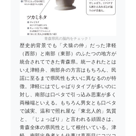
青森県民の脳内をチェック！
歴史的背景でも「犬猿の仲」だった津軽
（西部）と南部（東部）のふたつの地方が
統合されてできた青森県。統一されたとは
いえ津軽弁、南部弁の方言はもちろん、民
謡に至るまで県民性も大いに異なるのが特
徴。津軽にはでしゃばりタイプが多いのに
対し、南部は口ベタで引っ込み思案が多く
両極端といえる。もちろん男女とも口ベタ
で誠実、温和で照れ屋な「東北人的」気質
と、「じょっぱり」と言われる頑固さは、
青森全体の県民性として根付いている。津
軽、南部出身者とも仕事は真面目にコツコ