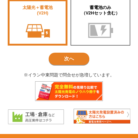
太陽光＋蓄電池
蓄電池のみ
■■■■
(V2H)
（V2Hセット含む）
次へ
※イラン中東問題で問合せが急増しています。