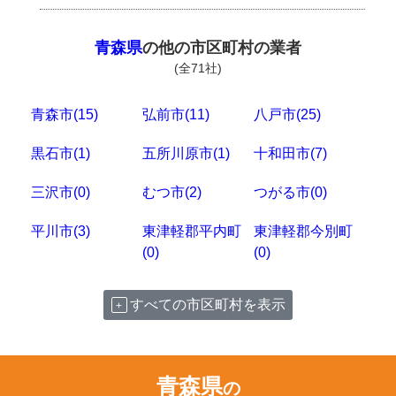
青森県
の他の市区町村の業者
(全71社)
青森市(15)
弘前市(11)
八戸市(25)
黒石市(1)
五所川原市(1)
十和田市(7)
三沢市(0)
むつ市(2)
つがる市(0)
平川市(3)
東津軽郡平内町
東津軽郡今別町
(0)
(0)
すべての市区町村を表示
青森県
の