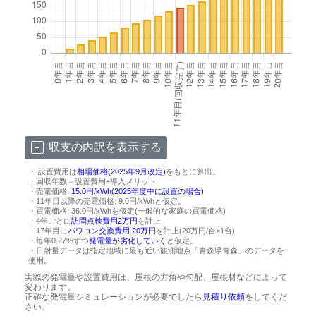
収支の内訳を表示する
・ 設置費用は
相場価格(2025年9月改定)
をもとに算出。
・回収年数＝設置費用÷導入メリット
・売電価格:
15.0円/kWh(2025年度中に設置の場合)
・11年目以降の売電価格: 9.0円/kWhと仮定。
・買電価格: 36.0円/kWhを仮定(一般的な家庭の買電価格)
・4年ごとに
訪問点検費用2万円
を計上
・17年目に
パワコン交換費用 20万円
を計上(20万円/台×1台)
・毎年0.27%ずつ
発電量が劣化していく
と仮定。
・日射量データは指定地域に最も近い観測地点「青森県青森」のデータを
使用。
実際の発電量や設置費用は、屋根の方角や勾配、屋根材などによって
変わります。
正確な発電量シミュレーションが必要でしたら
見積り依頼
をしてくだ
さい。