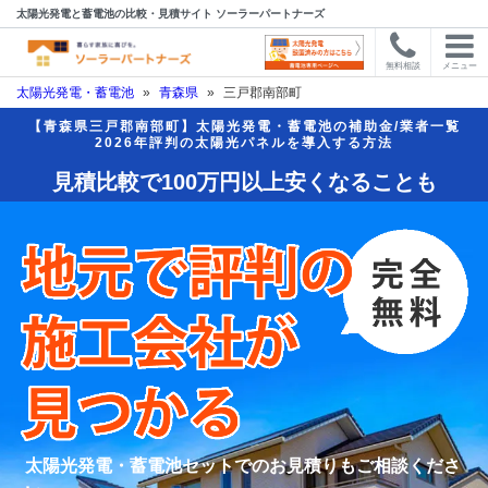
太陽光発電と蓄電池の比較・見積サイト ソーラーパートナーズ
無料相談
メニュー
太陽光発電・蓄電池
»
青森県
»
三戸郡南部町
【青森県三戸郡南部町】太陽光発電・蓄電池の補助金/業者一覧
2026年評判の太陽光パネルを導入する方法
見積比較で100万円以上安くなることも
太陽光発電・蓄電池セットでのお見積りもご相談くださ