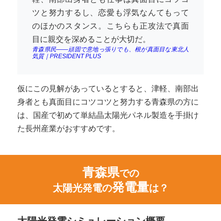
ツと努力するし、恋愛も浮気なんてもって
のほかのスタンス。こちらも正攻法で真面
目に親交を深めることが大切だ。
青森県民――頑固で意地っ張りでも、根が真面目な東北人
気質｜PRESIDENT PLUS
仮にこの見解があっているとすると、津軽、南部出
身者とも真面目にコツコツと努力する青森県の方に
は、国産で初めて単結晶太陽光パネル製造を手掛け
た長州産業がおすすめです。
青森県
での
発電量
太陽光発電の
は？
太陽光発電シミュレーション概要