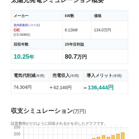
メーカー
kW数
価格
長州産業(Bシリーズ)
CIC
6.12kW
134.0万円
(CS-340B81)
回収年数
20年目利益
10.25
80.7
年
万円
電気代削減
売電収入
導入メリット
(年間)
(年間)
(年間)
136,444円
74,304円
+
62,140円
=
収支シミュレーション
(万円)
設置費用がどのように回収されるかを示したグラフです。