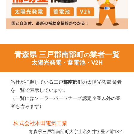
青森県 三戸郡南部町
業者一覧
の
太陽光発電・蓄電池・V2H
当社が把握している
三戸郡南部町
の太陽光発電 業者
を一覧で表示しています。
（一覧にはソーラーパートナーズ認定企業以外の業
者も含みます）
株式会社本田電気工業
青森県三戸郡南部町大字上名久井字昼ノ前13-4