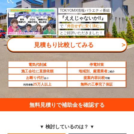
い。
TOKYOMX情報バラエティ番組
『ええじゃないか!!』
で
「外注せずに安く済む」
とご好評いただきました！
＞
見積もり比較してみる
電気代削減
停電対策
施工会社に直接依頼
地域別、厳選業者
ご紹介
お断り代行
提案内容比較
あり
可能
25万人以上
無料の工事完了保証
利用者数
無料見積りで補助金を確認する
▼ 検討しているのは？ ▼