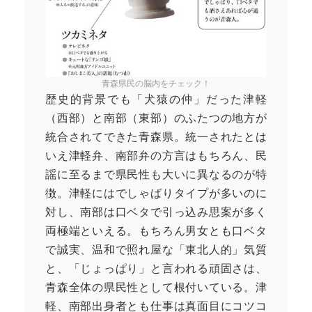
青森県民の脳内をチェック！
歴史的背景でも「犬猿の仲」だった津軽
（西部）と南部（東部）のふたつの地方が
統合されてできた青森県。統一されたとは
いえ津軽弁、南部弁の方言はもちろん、民
謡に至るまで県民性も大いに異なるのが特
徴。津軽にはでしゃばりタイプが多いのに
対し、南部は口ベタで引っ込み思案が多く
両極端といえる。もちろん男女とも口ベタ
で誠実、温和で照れ屋な「東北人的」気質
と、「じょっぱり」と言われる頑固さは、
青森全体の県民性として根付いている。津
軽、南部出身者とも仕事は真面目にコツコ