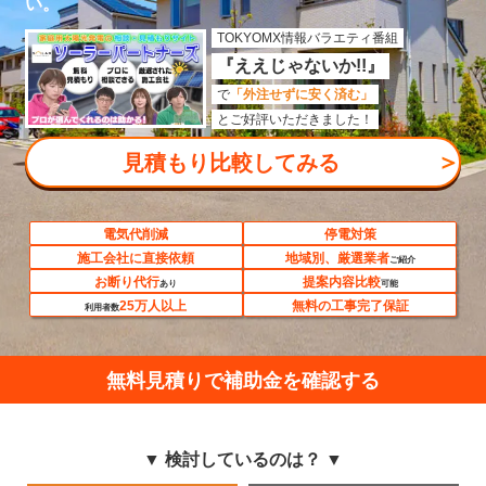
い。
TOKYOMX情報バラエティ番組
『ええじゃないか!!』
で
「外注せずに安く済む」
とご好評いただきました！
＞
見積もり比較してみる
電気代削減
停電対策
施工会社に直接依頼
地域別、厳選業者
ご紹介
お断り代行
提案内容比較
あり
可能
25万人以上
無料の工事完了保証
利用者数
無料見積りで補助金を確認する
▼ 検討しているのは？ ▼