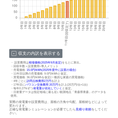
収支の内訳を表示する
・ 設置費用は
相場価格(2025年9月改定)
をもとに算出。
・回収年数＝設置費用÷導入メリット
・売電価格:
15.0円/kWh(2025年度中に設置の場合)
・11年目以降の売電価格: 9.0円/kWhと仮定。
・買電価格: 36.0円/kWhを仮定(一般的な家庭の買電価格)
・4年ごとに
訪問点検費用2万円
を計上
・17年目に
パワコン交換費用 20万円
を計上(20万円/台×1台)
・毎年0.27%ずつ
発電量が劣化していく
と仮定。
・日射量データは指定地域に最も近い観測地点「青森県青森」のデータを
使用。
実際の発電量や設置費用は、屋根の方角や勾配、屋根材などによって
変わります。
正確な発電量シミュレーションが必要でしたら
見積り依頼
をしてくだ
さい。