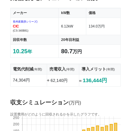
メーカー
kW数
価格
長州産業(Bシリーズ)
CIC
6.12kW
134.0万円
(CS-340B81)
回収年数
20年目利益
10.25
80.7
年
万円
電気代削減
売電収入
導入メリット
(年間)
(年間)
(年間)
136,444円
74,304円
+
62,140円
=
収支シミュレーション
(万円)
設置費用がどのように回収されるかを示したグラフです。