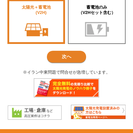
太陽光＋蓄電池
蓄電池のみ
■■■■
(V2H)
（V2Hセット含む）
次へ
※イラン中東問題で問合せが急増しています。