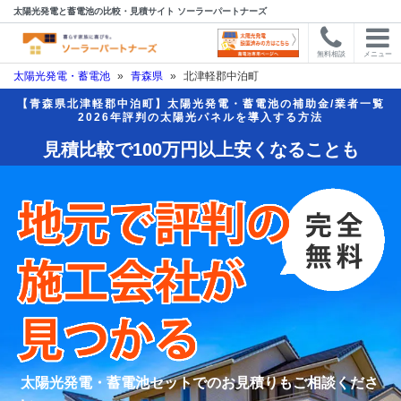
太陽光発電と蓄電池の比較・見積サイト ソーラーパートナーズ
無料相談
メニュー
太陽光発電・蓄電池
»
青森県
»
北津軽郡中泊町
【青森県北津軽郡中泊町】太陽光発電・蓄電池の補助金/業者一覧
2026年評判の太陽光パネルを導入する方法
見積比較で100万円以上安くなることも
太陽光発電・蓄電池セットでのお見積りもご相談くださ