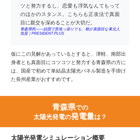
ツと努力するし、恋愛も浮気なんてもって
のほかのスタンス。こちらも正攻法で真面
目に親交を深めることが大切だ。
青森県民――頑固で意地っ張りでも、根が真面目な東北人
気質｜PRESIDENT PLUS
仮にこの見解があっているとすると、津軽、南部出
身者とも真面目にコツコツと努力する青森県の方に
は、国産で初めて単結晶太陽光パネル製造を手掛け
た長州産業がおすすめです。
青森県
での
発電量
太陽光発電の
は？
太陽光発電シミュレーション概要