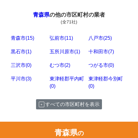
青森県
の他の市区町村の業者
(全71社)
青森市(15)
弘前市(11)
八戸市(25)
黒石市(1)
五所川原市(1)
十和田市(7)
三沢市(0)
むつ市(2)
つがる市(0)
平川市(3)
東津軽郡平内町
東津軽郡今別町
(0)
(0)
すべての市区町村を表示
青森県
の