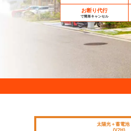
お断り代行
で簡単キャンセル
太陽光＋蓄電池
■■■■
(V2H)