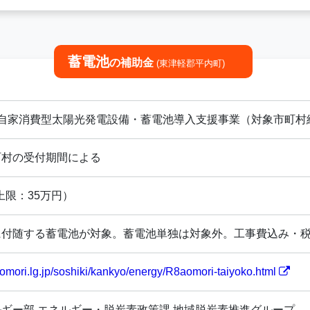
蓄電池
の補助金
(東津軽郡平内町)
用自家消費型太陽光発電設備・蓄電池導入支援事業（対象市町村
町村の受付期間による
上限：35万円）
付随する蓄電池が対象。蓄電池単独は対象外。工事費込み・税抜1
aomori.lg.jp/soshiki/kankyo/energy/R8aomori-taiyoko.html
ギー部 エネルギー・脱炭素政策課 地域脱炭素推進グループ