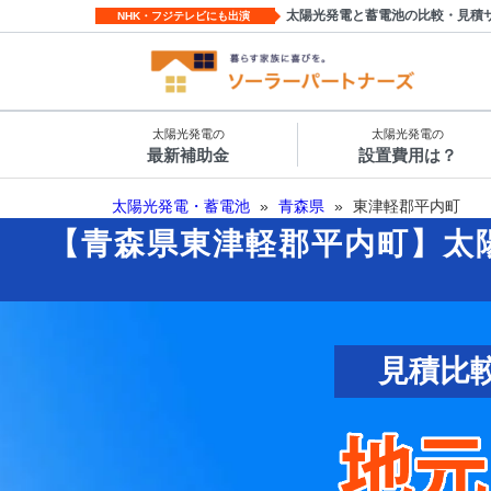
太陽光発電と蓄電池の比較・見積
NHK・フジテレビにも出演
太陽光発電の
太陽光発電の
最新補助金
設置費用は？
太陽光発電・蓄電池
»
青森県
»
東津軽郡平内町
【青森県東津軽郡平内町】太
見積比