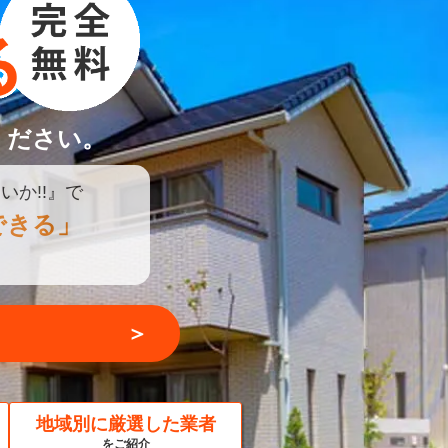
ください。
いか!!』で
できる」
＞
地域別に厳選した業者
をご紹介