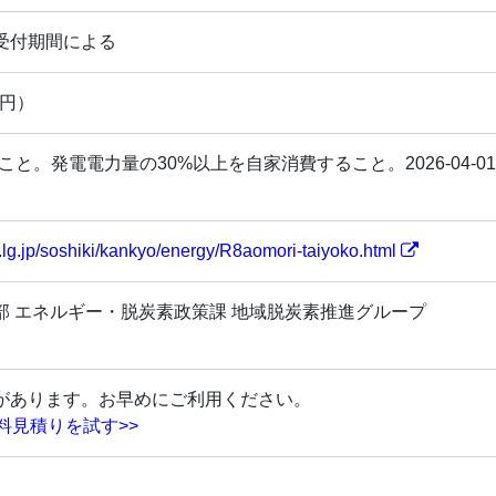
受付期間による
万円）
ないこと。発電電力量の30%以上を自家消費すること。2026-04
.lg.jp/soshiki/kankyo/energy/R8aomori-taiyoko.html
部 エネルギー・脱炭素政策課 地域脱炭素推進グループ
があります。お早めにご利用ください。
料見積りを試す>>