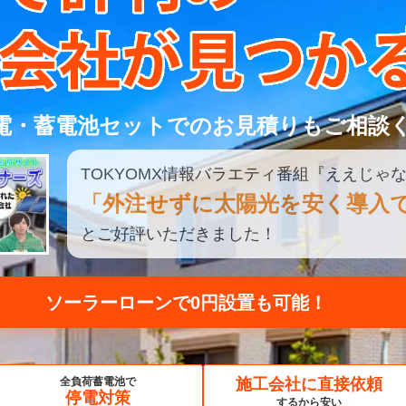
電・蓄電池セットでのお見積りもご相談
TOKYOMX
情報
バラエティ
番組
『ええじゃな
「外注せずに太陽光を安く導入
とご好評いただきました！
見積もり比較してみる
全負荷蓄電池で
施工会社に直接依頼
停電対策
するから安い