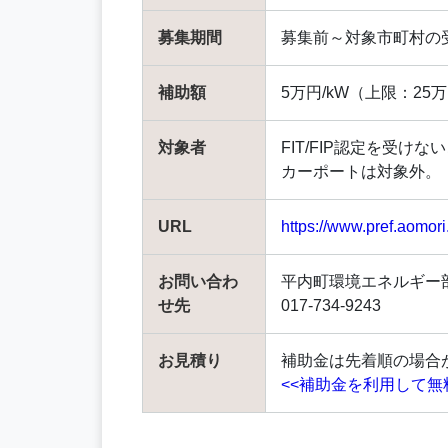
募集期間
募集前～対象市町村の
補助額
5万円/kW（上限：25
対象者
FIT/FIP認定を受け
カーポートは対象外。
URL
https://www.pref.aomori
お問い合わ
平内町環境エネルギー
せ先
017-734-9243
お見積り
補助金は先着順の場合
<<補助金を利用して無