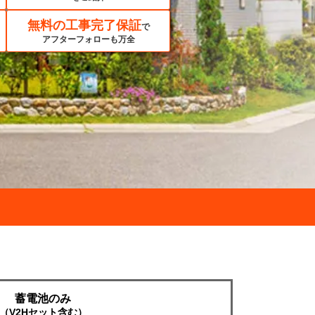
無料の工事完了保証
で
アフターフォローも万全
蓄電池のみ
（V2Hセット含む）