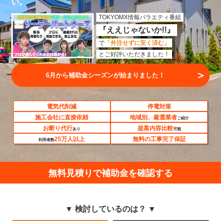
い。
TOKYOMX情報バラエティ番組
『ええじゃないか!!』
で
「外注せずに安く済む」
とご好評いただきました！
＞
6月から補助金シーズンが始まりました！
電気代削減
停電対策
施工会社に直接依頼
地域別、厳選業者
ご紹介
お断り代行
提案内容比較
あり
可能
25万人以上
無料の工事完了保証
利用者数
無料見積りで補助金を確認する
▼ 検討しているのは？ ▼