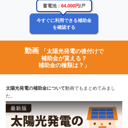
蓄電池：
64,000円
/戸
今すぐに利用できる補助金
を確認する
動画
「太陽光発電の後付けで
補助金が貰える？
補助金の種類は？」
太陽光発電の補助金について
動画でもまとめてみまし
た。