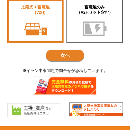
太陽光＋蓄電池
蓄電池のみ
■■■■
(V2H)
（V2Hセット含む）
次へ
※イラン中東問題で問合せが急増しています。