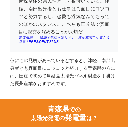
青森全体の県民性として根付いている。津
軽、南部出身者とも仕事は真面目にコツコ
ツと努力するし、恋愛も浮気なんてもって
のほかのスタンス。こちらも正攻法で真面
目に親交を深めることが大切だ。
青森県民――頑固で意地っ張りでも、根が真面目な東北人
気質｜PRESIDENT PLUS
仮にこの見解があっているとすると、津軽、南部出
身者とも真面目にコツコツと努力する青森県の方に
は、国産で初めて単結晶太陽光パネル製造を手掛け
た長州産業がおすすめです。
青森県
での
発電量
太陽光発電の
は？