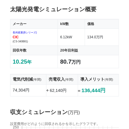
太陽光発電シミュレーション概要
メーカー
kW数
価格
長州産業(Bシリーズ)
CIC
6.12kW
134.0万円
(CS-340B81)
回収年数
20年目利益
10.25
80.7
年
万円
電気代削減
売電収入
導入メリット
(年間)
(年間)
(年間)
136,444円
74,304円
+
62,140円
=
収支シミュレーション
(万円)
設置費用がどのように回収されるかを示したグラフです。