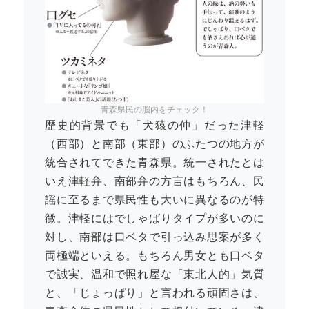
青森県民の脳内をチェック！
歴史的背景でも「犬猿の仲」だった津軽
（西部）と南部（東部）のふたつの地方が
統合されてできた青森県。統一されたとは
いえ津軽弁、南部弁の方言はもちろん、民
謡に至るまで県民性も大いに異なるのが特
徴。津軽にはでしゃばりタイプが多いのに
対し、南部は口ベタで引っ込み思案が多く
両極端といえる。もちろん男女とも口ベタ
で誠実、温和で照れ屋な「東北人的」気質
と、「じょっぱり」と言われる頑固さは、