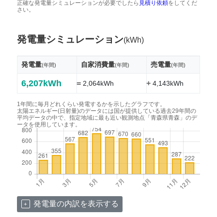
正確な発電量シミュレーションが必要でしたら
見積り依頼
をしてくだ
さい。
発電量シミュレーション
(kWh)
発電量
自家消費量
売電量
(年間)
(年間)
(年間)
6,207kWh
=
+
2,064kWh
4,143kWh
1年間に毎月どれくらい発電するかを示したグラフです。
太陽エネルギー(日射量)のデータには国が提供している過去29年間の
平均データの中で、指定地域に最も近い観測地点「青森県青森」のデ
ータを使用しています。
発電量の内訳を表示する