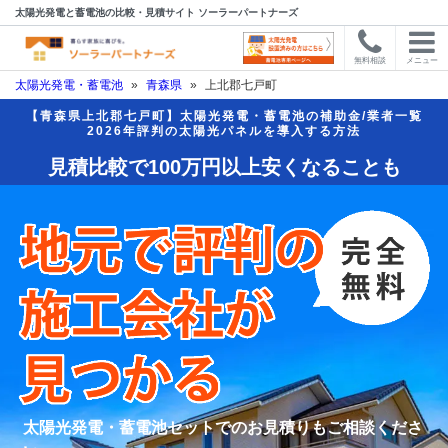
太陽光発電と蓄電池の比較・見積サイト ソーラーパートナーズ
無料相談
メニュー
太陽光発電・蓄電池
»
青森県
»
上北郡七戸町
【青森県上北郡七戸町】太陽光発電・蓄電池の補助金/業者一覧
2026年評判の太陽光パネルを導入する方法
見積比較で100万円以上安くなることも
太陽光発電・蓄電池セットでのお見積りもご相談くださ