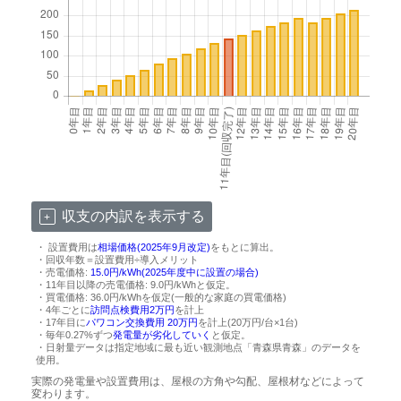
収支の内訳を表示する
・ 設置費用は
相場価格(2025年9月改定)
をもとに算出。
・回収年数＝設置費用÷導入メリット
・売電価格:
15.0円/kWh(2025年度中に設置の場合)
・11年目以降の売電価格: 9.0円/kWhと仮定。
・買電価格: 36.0円/kWhを仮定(一般的な家庭の買電価格)
・4年ごとに
訪問点検費用2万円
を計上
・17年目に
パワコン交換費用 20万円
を計上(20万円/台×1台)
・毎年0.27%ずつ
発電量が劣化していく
と仮定。
・日射量データは指定地域に最も近い観測地点「青森県青森」のデータを
使用。
実際の発電量や設置費用は、屋根の方角や勾配、屋根材などによって
変わります。