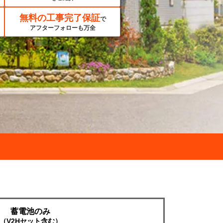
無料の工事完了保証
で
アフターフォローも万全
蓄電池のみ
（V2Hセット含む）