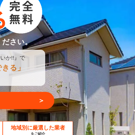
ください。
いか!!』で
できる」
＞
地域別に厳選した業者
をご紹介