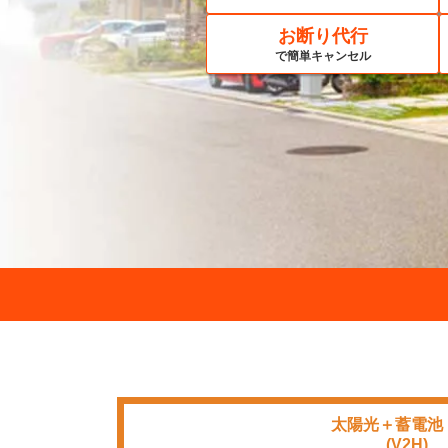
お断り代行
で簡単キャンセル
太陽光＋蓄電池
■■■■
(V2H)