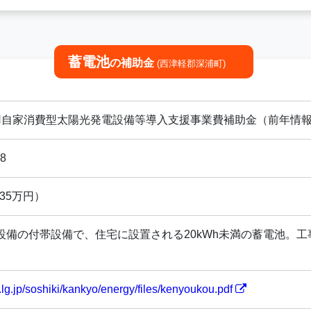
蓄電池
の補助金
(西津軽郡深浦町)
用自家消費型太陽光発電設備等導入支援事業費補助金（前年情
28
35万円）
備の付帯設備で、住宅に設置される20kWh未満の蓄電池。工事費
.lg.jp/soshiki/kankyo/energy/files/kenyoukou.pdf