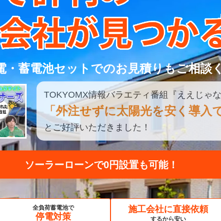
電・蓄電池セットでのお見積りもご相談
TOKYOMX
情報
バラエティ
番組
『ええじゃな
「外注せずに太陽光を安く導入
とご好評いただきました！
見積もり比較してみる
全負荷蓄電池で
施工会社に直接依頼
停電対策
するから安い