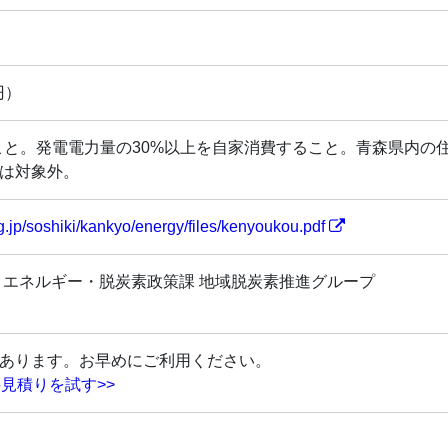
円）
ないこと。発電電力量の30%以上を自家消費すること。青森県内の
は対象外。
lg.jp/soshiki/kankyo/energy/files/kenyoukou.pdf
 エネルギー・脱炭素政策課 地域脱炭素推進グループ
あります。お早めにご利用ください。
見積りを試す>>