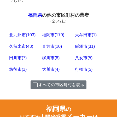
でした。
福岡県
の他の市区町村の業者
(全542社)
北九州市(103)
福岡市(179)
大牟田市(1)
久留米市(43)
直方市(10)
飯塚市(31)
田川市(7)
柳川市(8)
八女市(5)
筑後市(3)
大川市(4)
行橋市(5)
すべての市区町村を表示
福岡県
の
メーカー