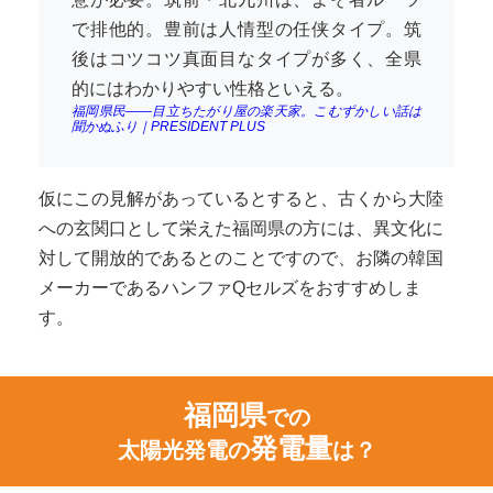
で排他的。豊前は人情型の任侠タイプ。筑
後はコツコツ真面目なタイプが多く、全県
的にはわかりやすい性格といえる。
福岡県民――目立ちたがり屋の楽天家。こむずかしい話は
聞かぬふり｜PRESIDENT PLUS
仮にこの見解があっているとすると、古くから大陸
への玄関口として栄えた福岡県の方には、異文化に
対して開放的であるとのことですので、お隣の韓国
メーカーであるハンファQセルズをおすすめしま
す。
福岡県
での
発電量
太陽光発電の
は？