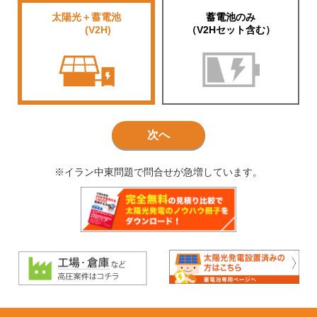
太陽光＋蓄電池
蓄電池のみ
■■■■
(V2H)
（V2Hセット含む）
次へ
※イラン中東問題で問合せが急増しています。