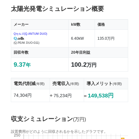
太陽光発電シミュレーション概要
メーカー
kW数
価格
Qセルズ(Q.ANTUM DUO)
Q.
cells
6.40kW
135.0万円
(Q.PEAK DUO-G11)
回収年数
20年目利益
9.37
100.2
年
万円
電気代削減
売電収入
導入メリット
(年間)
(年間)
(年間)
149,538円
74,304円
+
75,234円
=
収支シミュレーション
(万円)
設置費用がどのように回収されるかを示したグラフです。