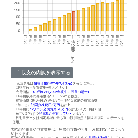
収支の内訳を表示する
・ 設置費用は
相場価格(2025年9月改定)
をもとに算出。
・回収年数＝設置費用÷導入メリット
・売電価格:
15.0円/kWh(2025年度中に設置の場合)
・11年目以降の売電価格: 9.0円/kWhと仮定。
・買電価格: 36.0円/kWhを仮定(一般的な家庭の買電価格)
・4年ごとに
訪問点検費用2万円
を計上
・17年目に
パワコン交換費用 20万円
を計上(20万円/台×1台)
・毎年0.27%ずつ
発電量が劣化していく
と仮定。
・日射量データは指定地域に最も近い観測地点「福岡県福岡」のデータを
使用。
実際の発電量や設置費用は、屋根の方角や勾配、屋根材などによって
変わります。
正確な発電量シミュレーションが必要でしたら
見積り依頼
をしてくだ