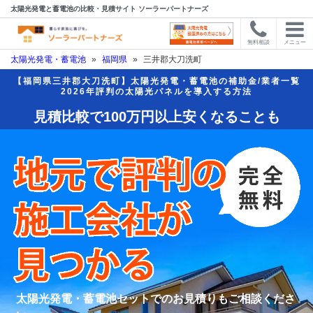
太陽光発電と蓄電池の比較・見積サイト ソーラーパートナーズ
無料相談
メニュー
太陽光発電・蓄電池
»
福岡県
»
三井郡大刀洗町
【福岡県三井郡大刀洗町】太陽光発電・蓄電池の補助金/業者一覧
2026年評判の太陽光パネルを導入する方法
見積比較で100万円以上安くなることも
太陽光発電・蓄電池セットでのお見積りもご相談くださ