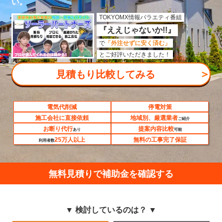
い。
TOKYOMX情報バラエティ番組
『ええじゃないか!!』
で
「外注せずに安く済む」
とご好評いただきました！
＞
見積もり比較してみる
電気代削減
停電対策
施工会社に直接依頼
地域別、厳選業者
ご紹介
お断り代行
提案内容比較
あり
可能
25万人以上
無料の工事完了保証
利用者数
無料見積りで補助金を確認する
▼ 検討しているのは？ ▼