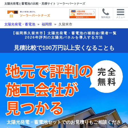
太陽光発電と蓄電池の比較・見積サイト ソーラーパートナーズ
無料相談
メニュー
太陽光発電・蓄電池
»
福岡県
»
久留米市
【福岡県久留米市】太陽光発電・蓄電池の補助金/業者一覧
2026年評判の太陽光パネルを導入する方法
見積比較で100万円以上安くなることも
太陽光発電・蓄電池セットでのお見積りもご相談くださ