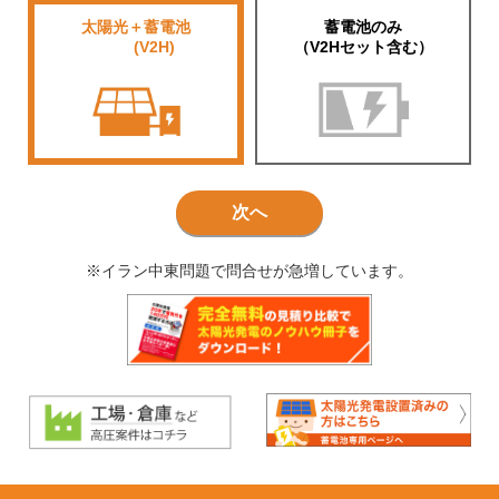
太陽光＋蓄電池
蓄電池のみ
■■■■
(V2H)
（V2Hセット含む）
次へ
※イラン中東問題で問合せが急増しています。