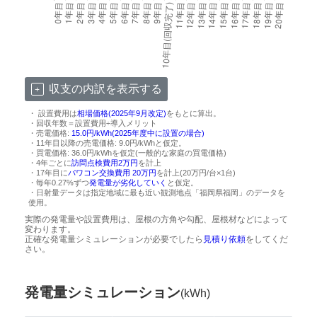
収支の内訳を表示する
・ 設置費用は
相場価格(2025年9月改定)
をもとに算出。
・回収年数＝設置費用÷導入メリット
・売電価格:
15.0円/kWh(2025年度中に設置の場合)
・11年目以降の売電価格: 9.0円/kWhと仮定。
・買電価格: 36.0円/kWhを仮定(一般的な家庭の買電価格)
・4年ごとに
訪問点検費用2万円
を計上
・17年目に
パワコン交換費用 20万円
を計上(20万円/台×1台)
・毎年0.27%ずつ
発電量が劣化していく
と仮定。
・日射量データは指定地域に最も近い観測地点「福岡県福岡」のデータを
使用。
実際の発電量や設置費用は、屋根の方角や勾配、屋根材などによって
変わります。
正確な発電量シミュレーションが必要でしたら
見積り依頼
をしてくだ
さい。
発電量シミュレーション
(kWh)