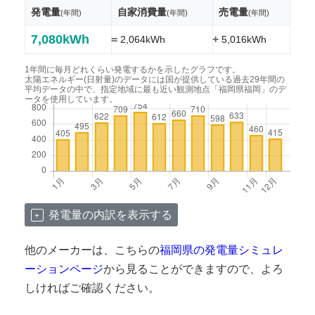
発電量
自家消費量
売電量
(年間)
(年間)
(年間)
7,080kWh
=
+
2,064kWh
5,016kWh
1年間に毎月どれくらい発電するかを示したグラフです。
太陽エネルギー(日射量)のデータには国が提供している過去29年間の
平均データの中で、指定地域に最も近い観測地点「福岡県福岡」のデ
ータを使用しています。
発電量の内訳を表示する
他のメーカーは、こちらの
福岡県の発電量シミュレ
ーションページ
から見ることができますので、よろ
しければご確認ください。