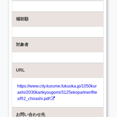
補助額
対象者
URL
https://www.city.kurume.fukuoka.jp/1050kur
ashi/2030kankyougomi/3125ekopartner/file
s/R2_chirashi.pdf
お問い合わせ先