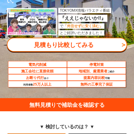
い。
TOKYOMX情報バラエティ番組
『ええじゃないか!!』
で
「外注せずに安く済む」
とご好評いただきました！
＞
見積もり比較してみる
電気代削減
停電対策
施工会社に直接依頼
地域別、厳選業者
ご紹介
お断り代行
提案内容比較
あり
可能
25万人以上
無料の工事完了保証
利用者数
無料見積りで補助金を確認する
▼ 検討しているのは？ ▼