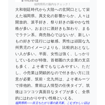
福岡県民の脳内をチェック！
大和朝廷時代から大陸への玄関口として栄
えた福岡県。異文化の影響からか、人々は
開放的、派手好き、祭り好きの賑やかな性
格が多い。おまけに酒好きも加わり、まる
でラテン系。商売熱心ではないが、新しい
もの好きで流行には敏感。男性は頑固な九
州男児のイメージよりも、比較的おとなし
い人が多い。半面、女性は強く、しっかり
しているのが特徴。首都圏の大企業の支店
も多く、よそ者でもなじみやすい。ただ
し、小売業は閉鎖的なので付き合い方に注
意が必要。筑前・北九州は、よそ者ルーツ
で排他的。豊前は人情型の任侠タイプ。筑
後はコツコツ真面目なタイプが多く、全県
的にはわかりやすい性格といえる。
福岡県民――目立ちたがり屋の楽天家。こむずかしい話は