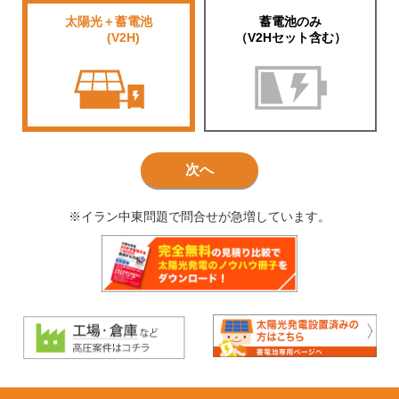
太陽光＋蓄電池
蓄電池のみ
■■■■
(V2H)
（V2Hセット含む）
次へ
※イラン中東問題で問合せが急増しています。