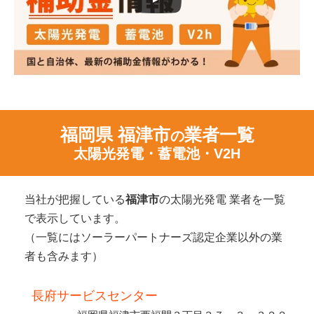
福岡県 福津市
業者一覧
の
太陽光発電・蓄電池・V2H
当社が把握している
福津市
の太陽光発電 業者を一覧
で表示しています。
（一覧にはソーラーパートナーズ認定企業以外の業
者も含みます）
長府サービスセンター