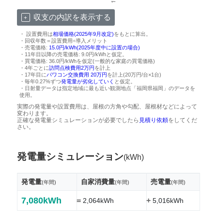
収支の内訳を表示する
・ 設置費用は
相場価格(2025年9月改定)
をもとに算出。
・回収年数＝設置費用÷導入メリット
・売電価格:
15.0円/kWh(2025年度中に設置の場合)
・11年目以降の売電価格: 9.0円/kWhと仮定。
・買電価格: 36.0円/kWhを仮定(一般的な家庭の買電価格)
・4年ごとに
訪問点検費用2万円
を計上
・17年目に
パワコン交換費用 20万円
を計上(20万円/台×1台)
・毎年0.27%ずつ
発電量が劣化していく
と仮定。
・日射量データは指定地域に最も近い観測地点「福岡県福岡」のデータを
使用。
実際の発電量や設置費用は、屋根の方角や勾配、屋根材などによって
変わります。
正確な発電量シミュレーションが必要でしたら
見積り依頼
をしてくだ
さい。
発電量シミュレーション
(kWh)
発電量
自家消費量
売電量
(年間)
(年間)
(年間)
7,080kWh
=
+
2,064kWh
5,016kWh