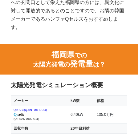
への玄関口として栄えた福岡県の方には、異文化に
対して開放的であるとのことですので、お隣の韓国
メーカーであるハンファQセルズをおすすめしま
す。
福岡県
での
発電量
太陽光発電の
は？
太陽光発電シミュレーション概要
メーカー
kW数
価格
Qセルズ(Q.ANTUM DUO)
Q.
cells
6.40kW
135.0万円
(Q.PEAK DUO-G11)
回収年数
20年目利益