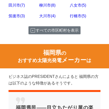
田川市(7)
柳川市(8)
八女市(5)
筑後市(3)
大川市(4)
行橋市(5)
すべての市区町村を表示
福岡県
の
メーカー
おすすめ太陽光発電
は
ビジネス誌のPRESIDENTさんによると 福岡県の方
は以下のような特徴があるそうです。
福岡県民――目立ちたがり屋の楽