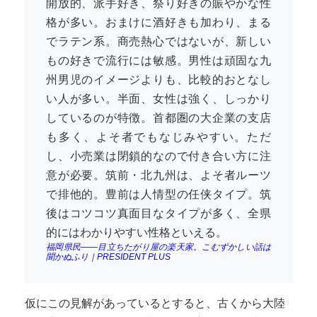
開放的、派手好き、祭り好きの賑やかな性
格が多い。おまけに酒好きも加わり、まる
でラテン系。商売熱心ではないが、新しい
もの好きで流行には敏感。男性は頑固な九
州男児のイメージよりも、比較的おとなし
い人が多い。半面、女性は強く、しっかり
しているのが特徴。首都圏の大企業の支店
も多く、よそ者でもなじみやすい。ただ
し、小売業は閉鎖的なので付き合い方に注
意が必要。筑前・北九州は、よそ者ルーツ
で排他的。豊前は人情型の任侠タイプ。筑
後はコツコツ真面目なタイプが多く、全県
的にはわかりやすい性格といえる。
福岡県民――目立ちたがり屋の楽天家。こむずかしい話は
聞かぬふり｜PRESIDENT PLUS
仮にこの見解があっているとすると、古くから大陸