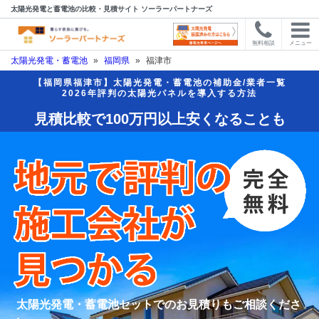
太陽光発電と蓄電池の比較・見積サイト ソーラーパートナーズ
無料相談
メニュー
太陽光発電・蓄電池
»
福岡県
»
福津市
【福岡県福津市】太陽光発電・蓄電池の補助金/業者一覧
2026年評判の太陽光パネルを導入する方法
見積比較で100万円以上安くなることも
太陽光発電・蓄電池セットでのお見積りもご相談くださ