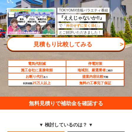
い。
TOKYOMX情報バラエティ番組
『ええじゃないか!!』
で
「外注せずに安く済む」
とご好評いただきました！
＞
見積もり比較してみる
電気代削減
停電対策
施工会社に直接依頼
地域別、厳選業者
ご紹介
お断り代行
提案内容比較
あり
可能
25万人以上
無料の工事完了保証
利用者数
無料見積りで補助金を確認する
▼ 検討しているのは？ ▼