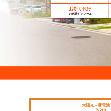
お断り代行
で簡単キャンセル
太陽光＋蓄電池
■■■■
(V2H)