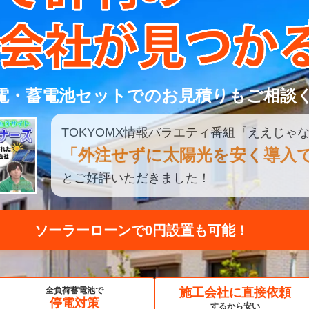
電・蓄電池セットでのお見積りもご相談
TOKYOMX
情報
バラエティ
番組
『ええじゃな
「外注せずに太陽光を安く導入
とご好評いただきました！
ソーラーローンで0円設置も可能！
見積もり比較してみる
全負荷蓄電池で
施工会社に直接依頼
停電対策
するから安い