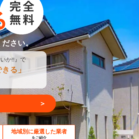
ください。
いか!!』で
できる」
＞
地域別に厳選した業者
をご紹介