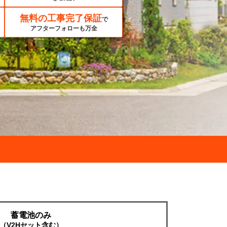
無料の工事完了保証
で
アフターフォローも万全
蓄電池のみ
（V2Hセット含む）