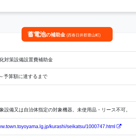
蓄電池
の補助金
(西春日井郡豊山町)
化対策設備設置費補助金
4/1～予算額に達するまで
象設備又は自治体指定の対象機器。未使用品・リース不可。
www.town.toyoyama.lg.jp/kurashi/seikatsu/1000747.html