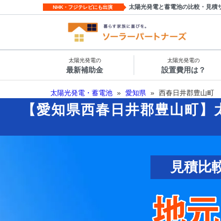
太陽光発電と蓄電池の比較・見積
NHK・フジテレビにも出演
太陽光発電の
太陽光発電の
最新補助金
設置費用は？
太陽光発電・蓄電池
»
愛知県
»
西春日井郡豊山町
【愛知県西春日井郡豊山町】
見積比