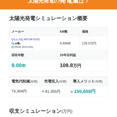
発電量
太陽光発電の
は？
太陽光発電シミュレーション概要
メーカー
kW数
価格
Qセルズ(Q.ANTUM DUO)
Q.
cells
6.40kW
135.0万円
(Q.PEAK DUO-G11)
回収年数
20年目利益
9.00
109.8
年
万円
電気代削減
売電収入
導入メリット
(年間)
(年間)
(年間)
155,659円
74,304円
+
81,355円
=
収支シミュレーション
(万円)