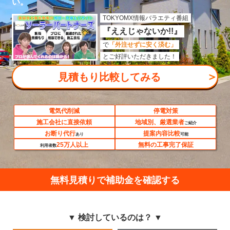
い。
TOKYOMX情報バラエティ番組
『ええじゃないか!!』
で
「外注せずに安く済む」
とご好評いただきました！
＞
見積もり比較してみる
電気代削減
停電対策
施工会社に直接依頼
地域別、厳選業者
ご紹介
お断り代行
提案内容比較
あり
可能
25万人以上
無料の工事完了保証
利用者数
無料見積りで補助金を確認する
▼ 検討しているのは？ ▼