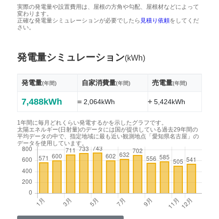
実際の発電量や設置費用は、屋根の方角や勾配、屋根材などによって
変わります。
正確な発電量シミュレーションが必要でしたら
見積り依頼
をしてくだ
さい。
発電量シミュレーション
(kWh)
発電量
自家消費量
売電量
(年間)
(年間)
(年間)
7,488kWh
=
+
2,064kWh
5,424kWh
1年間に毎月どれくらい発電するかを示したグラフです。
太陽エネルギー(日射量)のデータには国が提供している過去29年間の
平均データの中で、指定地域に最も近い観測地点「愛知県名古屋」の
データを使用しています。