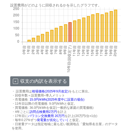
設置費用がどのように回収されるかを示したグラフです。
収支の内訳を表示する
・ 設置費用は
相場価格(2025年9月改定)
をもとに算出。
・回収年数＝設置費用÷導入メリット
・売電価格:
15.0円/kWh(2025年度中に設置の場合)
・11年目以降の売電価格: 9.0円/kWhと仮定。
・買電価格: 36.0円/kWhを仮定(一般的な家庭の買電価格)
・4年ごとに
訪問点検費用2万円
を計上
・17年目に
パワコン交換費用 20万円
を計上(20万円/台×1台)
・毎年0.27%ずつ
発電量が劣化していく
と仮定。
・日射量データは指定地域に最も近い観測地点「愛知県名古屋」のデータ
を使用。