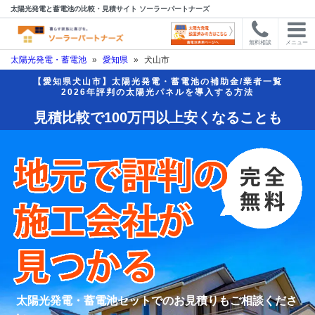
太陽光発電と蓄電池の比較・見積サイト ソーラーパートナーズ
無料相談
メニュー
太陽光発電・蓄電池
»
愛知県
»
犬山市
【愛知県犬山市】太陽光発電・蓄電池の補助金/業者一覧
2026年評判の太陽光パネルを導入する方法
見積比較で100万円以上安くなることも
太陽光発電・蓄電池セットでのお見積りもご相談くださ