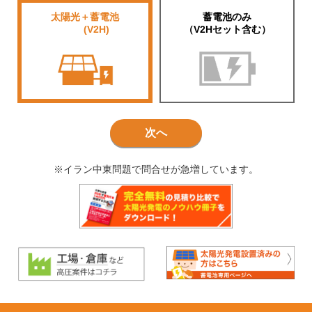
太陽光＋蓄電池
蓄電池のみ
■■■■
(V2H)
（V2Hセット含む）
次へ
※イラン中東問題で問合せが急増しています。